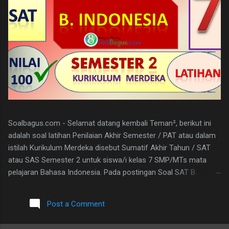
Soalbagus.com - Selamat datang kembali Teman², berikut ini
adalah soal latihan Penilaian Akhir Semester / PAT atau dalam
istilah Kurikulum Merdeka disebut Sumatif Akhir Tahun / SAT
atau SAS Semester 2 untuk siswa/i kelas 7 SMP/MTs mata
pelajaran Bahasa Indonesia. Pada postingan Soal SAT B.
Indonesia Kelas 7 ini, soalbagus sertakan kunci jawabannya.
Semoga soalnya bisa sama atau paling tidak menyerupai atau
Post a Comment
sebagai patokan dalam mengerjakan soal-soal mengingat
materi bahasan pembelajarannya sama. Pada Latihan Soal SAT