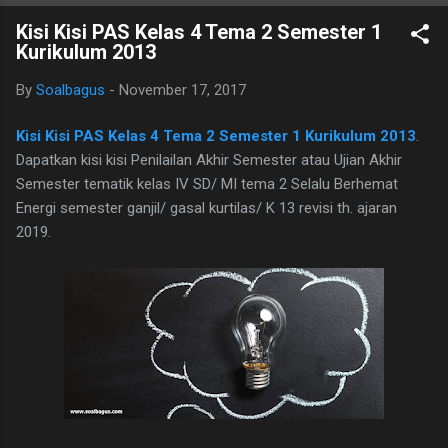
B. Ind Kelas 7 ini terdiri dari 25 butir soal, 20 pilihan ganda dan 5
Kisi Kisi PAS Kelas 4 Tema 2 Semester 1
essay. Berikut adalah kunci jawaban yg dimaksud, adapun
Kurikulum 2013
naskah soalnya silahkan di download saja pada tautan dibawah
ini. I. PILIHAN GANDA 1. D 2. A 3. C 4. B 5. B 6. B 7. C 8. A 9. D
By
Soalbagus
-
November 17, 2017
10. C 11. B 12. D 13. A 14. C 15. A 16. C 17. B 18. B 19. A 20. D
II.URAIAN 1. Judul Berita, Teras Berita, dan Isi Berita 2. Judul
Kisi Kisi PAS Kelas 4 Tema 2 Semester 1 Kurikulum 2013
.
buku, nama pembuat buku dan logo penerbit 3. a.
Dapatkan kisi kisi Penilailan Akhir Semester atau Ujian Akhir
mengungkapkan perasaan, b. menyampaikan i...
Semester tematik kelas IV SD/ MI tema 2 Selalu Berhemat
Energi semester ganjil/ gasal kurtilas/ K 13 revisi th. ajaran
2019.