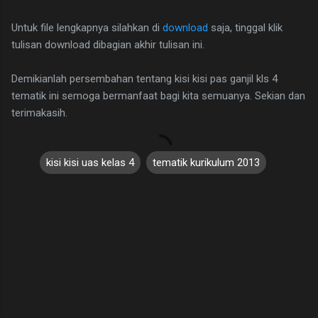
Untuk file lengkapnya silahkan di
download
saja, tinggal klik
tulisan download dibagian akhir tulisan ini.
Demikianlah persembahan tentang kisi kisi pas ganjil kls 4
tematik ini semoga bermanfaat bagi kita semuanya. Sekian dan
terimakasih.
kisi kisi uas kelas 4
tematik kurikulum 2013
C
o
m
m
e
n
t