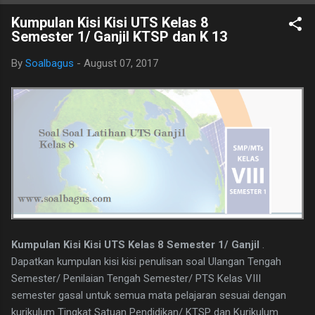
B. Ind Kelas 7 ini terdiri dari 25 butir soal, 20 pilihan ganda dan 5
Kumpulan Kisi Kisi UTS Kelas 8
essay. Berikut adalah kunci jawaban yg dimaksud, adapun
Semester 1/ Ganjil KTSP dan K 13
naskah soalnya silahkan di download saja pada tautan dibawah
ini. I. PILIHAN GANDA 1. D 2. A 3. C 4. B 5. B 6. B 7. C 8. A 9. D
By
Soalbagus
-
August 07, 2017
10. C 11. B 12. D 13. A 14. C 15. A 16. C 17. B 18. B 19. A 20. D
II.URAIAN 1. Judul Berita, Teras Berita, dan Isi Berita 2. Judul
buku, nama pembuat buku dan logo penerbit 3. a.
mengungkapkan perasaan, b. menyampaikan i...
Kumpulan Kisi Kisi UTS Kelas 8 Semester 1/ Ganjil
.
Dapatkan kumpulan kisi kisi penulisan soal Ulangan Tengah
Semester/ Penilaian Tengah Semester/ PTS Kelas VIII
semester gasal untuk semua mata pelajaran sesuai dengan
kurikulum Tingkat Satuan Pendidikan/ KTSP dan Kurikulum