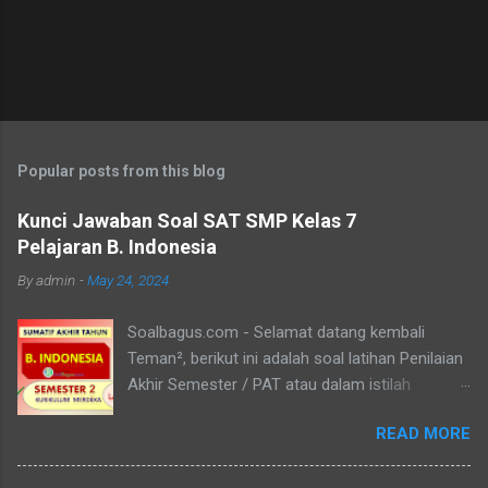
Popular posts from this blog
Kunci Jawaban Soal SAT SMP Kelas 7
Pelajaran B. Indonesia
By
admin
-
May 24, 2024
Soalbagus.com - Selamat datang kembali
Teman², berikut ini adalah soal latihan Penilaian
Akhir Semester / PAT atau dalam istilah
Kurikulum Merdeka disebut Sumatif Akhir Tahun
READ MORE
/ SAT atau SAS Semester 2 untuk siswa/i kelas
7 SMP/MTs mata pelajaran Bahasa Indonesia.