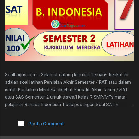
Soalbagus.com - Selamat datang kembali Teman², berikut ini
adalah soal latihan Penilaian Akhir Semester / PAT atau dalam
istilah Kurikulum Merdeka disebut Sumatif Akhir Tahun / SAT
atau SAS Semester 2 untuk siswa/i kelas 7 SMP/MTs mata
pelajaran Bahasa Indonesia. Pada postingan Soal SAT B.
Indonesia Kelas 7 ini, soalbagus sertakan kunci jawabannya.
Semoga soalnya bisa sama atau paling tidak menyerupai atau
Post a Comment
sebagai patokan dalam mengerjakan soal-soal mengingat
materi bahasan pembelajarannya sama. Pada Latihan Soal SAT