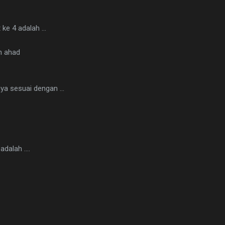
 ke 4 adalah ...
n ahad
ya sesuai dengan ...
alah ....