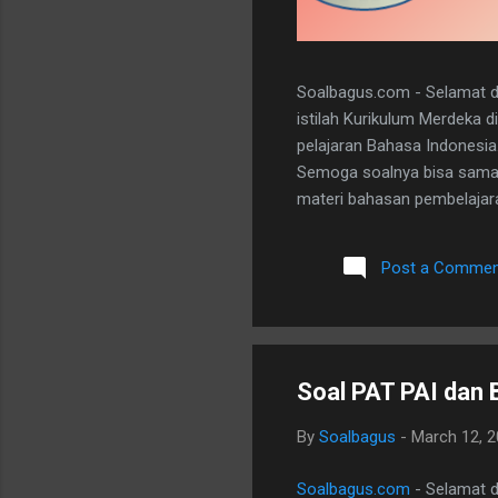
Soalbagus.com - Selamat da
istilah Kurikulum Merdeka 
pelajaran Bahasa Indonesia
Semoga soalnya bisa sama 
materi bahasan pembelajaran
dan 5 essay. Berikut adala
dibawah ini. I. PILIHAN GANDA
Post a Commen
A 20. D II.URAIAN 1. Judul B
mengungkapkan perasaan, b
Soal PAT PAI dan 
By
Soalbagus
-
March 12, 
Soalbagus.com
- Selamat da