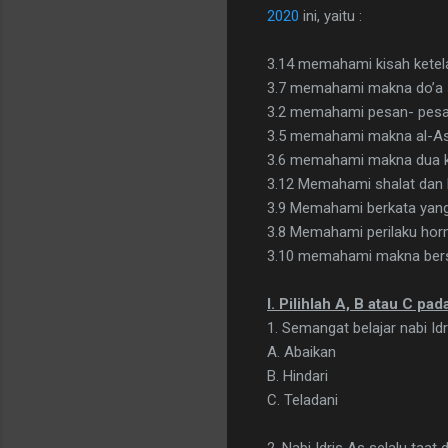
2020
ini, yaitu :
3.14
memahami kisah ketelad
3.7
memahami makna do’a s
3.2
memahami pesan- pesan p
3.5
memahami makna al-Asm
3.6
memahami makna dua k
3.12
Memahami shalat dan k
3.9
Memahami berkata yang 
3.8
Memahami perilaku hor
3.10
memahami makna bersyu
I. Pilihlah A, B atau C pa
1. Semangat belajar nabi Idr
A. Abaikan
B. Hindari
C. Teladani
2. Nabi Idris As selalu taat d