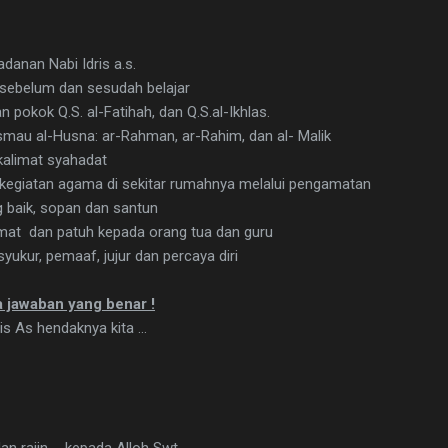
anan Nabi Idris a.s.
ebelum dan sesudah belajar
okok Q.S. al-Fatihah, dan Q.S.al-Ikhlas.
au al-Husna: ar-Rahman, ar-Rahim, dan al- Malik
alimat syahadat
egiatan agama di sekitar rumahnya melalui pengamatan
baik, sopan dan santun
mat dan patuh kepada orang tua dan guru
kur, pemaaf, jujur dan percaya diri
da jawaban yang benar !
is As hendaknya kita ...
an rajin ... kepada Alloh Swt.