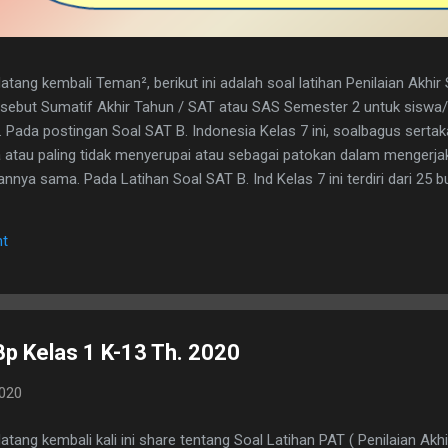
tang kembali Teman², berikut ini adalah soal latihan Penilaian Akhi
disebut Sumatif Akhir Tahun / SAT atau SAS Semester 2 untuk sisw
. Pada postingan Soal SAT B. Indonesia Kelas 7 ini, soalbagus serta
atau paling tidak menyerupai atau sebagai patokan dalam mengerja
nya sama. Pada Latihan Soal SAT B. Ind Kelas 7 ini terdiri dari 25 but
h kunci jawaban yg dimaksud, adapun naskah soalnya silahkan di dow
 1. D 2. A 3. C 4. B 5. B 6. B 7. C 8. A 9. D 10. C 11. B 12. D 13. A 14. 
t
erita, Teras Berita, dan Isi Berita 2. Judul buku, nama pembuat buku d
. menyampaikan i...
Bp Kelas 1 K-13 Th. 2020
2020
tang kembali kali ini share tentang Soal Latihan PAT ( Penilaian Akhi