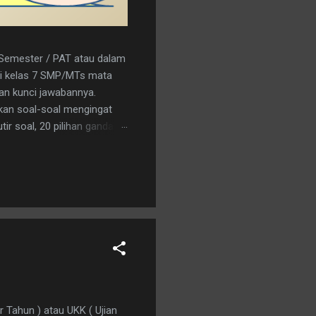
r Semester / PAT atau dalam
a/i kelas 7 SMP/MTs mata
kan kunci jawabannya.
kan soal-soal mengingat
ir soal, 20 pilihan ganda
nload saja pada tautan
C 15. A 16. C 17. B 18. B 19.
an logo penerbit 3. a.
r Tahun ) atau UKK ( Ujian