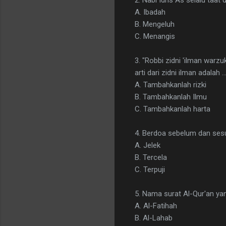
A. Ibadah
B. Mengeluh
C. Menangis
3. "Robbi zidni 'ilman warzu
arti dari zidni ilman adalah ..
A. Tambahkanlah rizki
B. Tambahkanlah Ilmu
C. Tambahkanlah harta
4. Berdoa sebelum dan sesud
A. Jelek
B. Tercela
C. Terpuji
5. Nama surat Al-Qur'an yan
A. Al-Fatihah
B. Al-Lahab