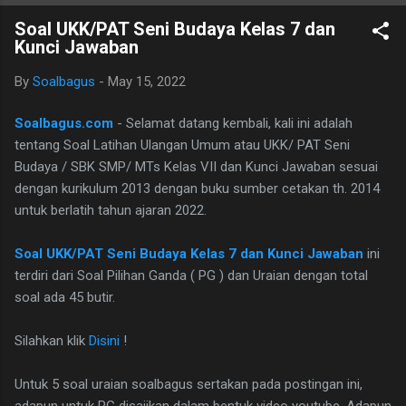
B. Ind Kelas 7 ini terdiri dari 25 butir soal, 20 pilihan ganda dan 5
Soal UKK/PAT Seni Budaya Kelas 7 dan
essay. Berikut adalah kunci jawaban yg dimaksud, adapun
Kunci Jawaban
naskah soalnya silahkan di download saja pada tautan dibawah
ini. I. PILIHAN GANDA 1. D 2. A 3. C 4. B 5. B 6. B 7. C 8. A 9. D
By
Soalbagus
-
May 15, 2022
10. C 11. B 12. D 13. A 14. C 15. A 16. C 17. B 18. B 19. A 20. D
II.URAIAN 1. Judul Berita, Teras Berita, dan Isi Berita 2. Judul
Soalbagus.com
- Selamat datang kembali, kali ini adalah
buku, nama pembuat buku dan logo penerbit 3. a.
tentang Soal Latihan Ulangan Umum atau UKK/ PAT Seni
mengungkapkan perasaan, b. menyampaikan i...
Budaya / SBK SMP/ MTs Kelas VII dan Kunci Jawaban sesuai
dengan kurikulum 2013 dengan buku sumber cetakan th. 2014
untuk berlatih tahun ajaran 2022.
Soal UKK/PAT Seni Budaya Kelas 7 dan Kunci Jawaban
ini
terdiri dari Soal Pilihan Ganda ( PG ) dan Uraian dengan total
soal ada 45 butir.
Silahkan klik
Disini
!
Untuk 5 soal uraian soalbagus sertakan pada postingan ini,