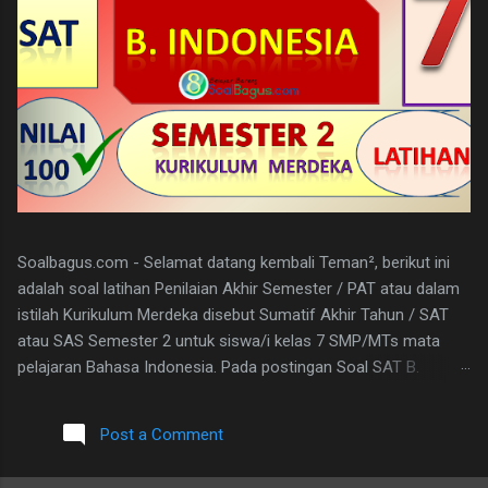
Soalbagus.com - Selamat datang kembali Teman², berikut ini
adalah soal latihan Penilaian Akhir Semester / PAT atau dalam
istilah Kurikulum Merdeka disebut Sumatif Akhir Tahun / SAT
atau SAS Semester 2 untuk siswa/i kelas 7 SMP/MTs mata
pelajaran Bahasa Indonesia. Pada postingan Soal SAT B.
Indonesia Kelas 7 ini, soalbagus sertakan kunci jawabannya.
Semoga soalnya bisa sama atau paling tidak menyerupai atau
Post a Comment
sebagai patokan dalam mengerjakan soal-soal mengingat
materi bahasan pembelajarannya sama. Pada Latihan Soal SAT