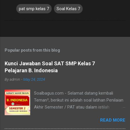
pat smp kelas 7
Soal Kelas 7
Popular posts from this blog
Kunci Jawaban Soal SAT SMP Kelas 7
Pelajaran B. Indonesia
By
admin
-
May 24, 2024
Soalbagus.com - Selamat datang kembali
Teman², berikut ini adalah soal latihan Penilaian
Akhir Semester / PAT atau dalam istilah
Kurikulum Merdeka disebut Sumatif Akhir Tahun
READ MORE
/ SAT atau SAS Semester 2 untuk siswa/i kelas
7 SMP/MTs mata pelajaran Bahasa Indonesia.