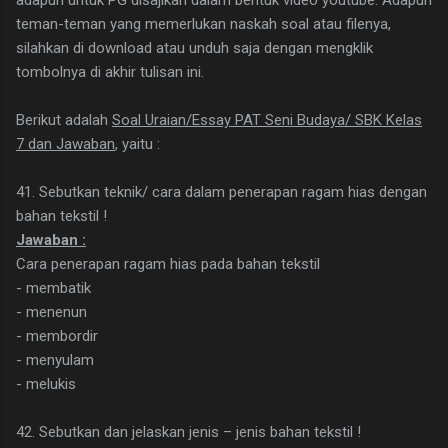
adapun untuk PG disajikan dalam bentuk video youtube. Adapun
teman-teman yang memerlukan naskah soal atau filenya,
silahkan di download atau unduh saja dengan mengklik
tombolnya di akhir tulisan ini.
Berikut adalah
Soal Uraian/Essay PAT Seni Budaya/ SBK Kelas
7 dan Jawaban
, yaitu :
41. Sebutkan teknik/ cara dalam penerapan ragam hias dengan
bahan tekstil !
Jawaban :
Cara penerapan ragam hias pada bahan tekstil
- membatik
- menenun
- membordir
- menyulam
- melukis
42. Sebutkan dan jelaskan jenis – jenis bahan tekstil !