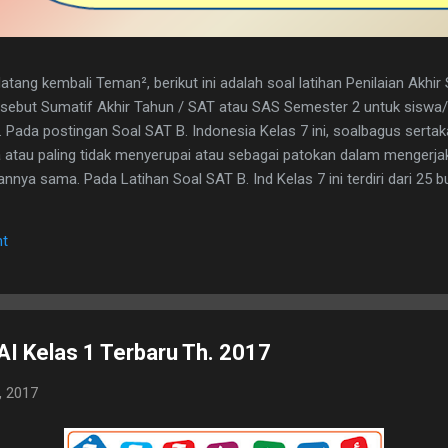
tang kembali Teman², berikut ini adalah soal latihan Penilaian Akhi
disebut Sumatif Akhir Tahun / SAT atau SAS Semester 2 untuk sisw
. Pada postingan Soal SAT B. Indonesia Kelas 7 ini, soalbagus serta
atau paling tidak menyerupai atau sebagai patokan dalam mengerja
nya sama. Pada Latihan Soal SAT B. Ind Kelas 7 ini terdiri dari 25 but
h kunci jawaban yg dimaksud, adapun naskah soalnya silahkan di dow
 1. D 2. A 3. C 4. B 5. B 6. B 7. C 8. A 9. D 10. C 11. B 12. D 13. A 14. 
t
erita, Teras Berita, dan Isi Berita 2. Judul buku, nama pembuat buku d
. menyampaikan i...
I Kelas 1 Terbaru Th. 2017
, 2017