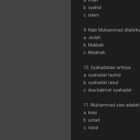
b. syahid
c. islam
9. Nabi Muhammad dilahirkan 
a. Jedah
b. Makkah
c. Madinah
10. Syahadatain artinya ...
a. syahadat tauhid
b. syahadat rasul
c. dua kalimat syahadat
11. Muhammad saw adalah se
a. kiayi
b. ustad
c. rasul