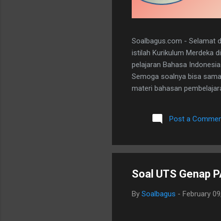
Soalbagus.com - Selamat da
istilah Kurikulum Merdeka 
pelajaran Bahasa Indonesia
Semoga soalnya bisa sama 
materi bahasan pembelajaran
dan 5 essay. Berikut adala
dibawah ini. I. PILIHAN GANDA
Post a Commen
A 20. D II.URAIAN 1. Judul B
mengungkapkan perasaan, b
Soal UTS Genap PA
By
Soalbagus
-
February 09