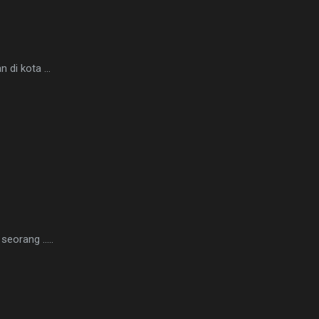
di kota ...
orang .....