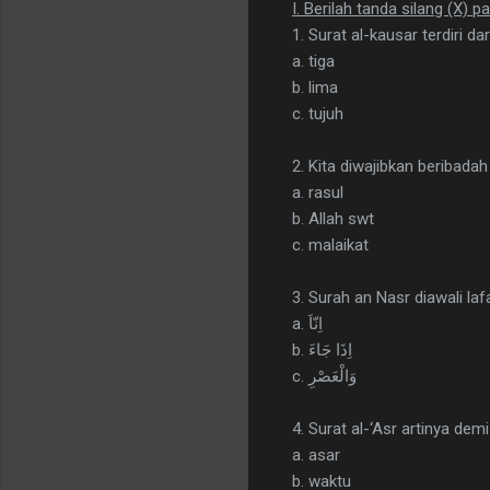
I. Berilah tanda silang (X) 
1. Surat al-kausar terdiri dari 
a. tiga
b. lima
c. tujuh
2. Kita diwajibkan beribadah 
a. rasul
b. Allah swt
c. malaikat
3. Surah an Nasr diawali lafal
a. اِنّاَ
b. اِذَا جَاءَ
c. وَالْعَصْرِ
4. Surat al-‘Asr artinya demi .
a. asar
b. waktu