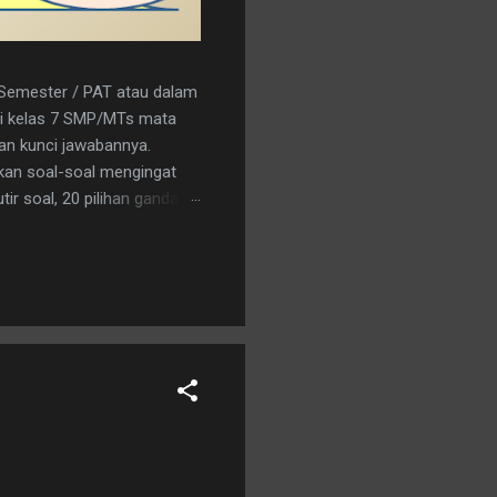
r Semester / PAT atau dalam
a/i kelas 7 SMP/MTs mata
kan kunci jawabannya.
kan soal-soal mengingat
ir soal, 20 pilihan ganda
nload saja pada tautan
C 15. A 16. C 17. B 18. B 19.
an logo penerbit 3. a.