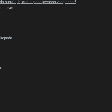
pada huruf a, b, atau c pada jawaban yang benar!
..... ayat
kepada ...
 ...
...