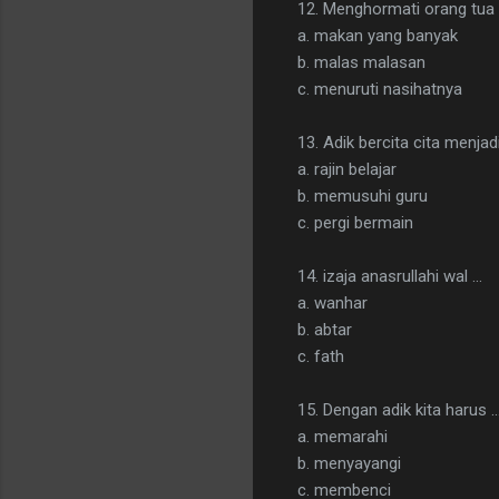
12. Menghormati orang tua 
a. makan yang banyak
b. malas malasan
c. menuruti nasihatnya
13. Adik bercita cita menjadi
a. rajin belajar
b. memusuhi guru
c. pergi bermain
14. izaja anasrullahi wal ...
a. wanhar
b. abtar
c. fath
15. Dengan adik kita harus ..
a. memarahi
b. menyayangi
c. membenci