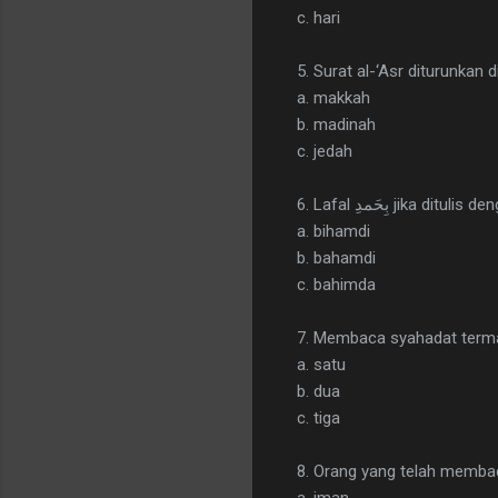
c. hari
5. Surat al-‘Asr diturunkan di
a. makkah
b. madinah
c. jedah
6. Lafal بِحَمدِ jika 
a. bihamdi
b. bahamdi
c. bahimda
7. Membaca syahadat termas
a. satu
b. dua
c. tiga
8. Orang yang telah membaca
a. iman