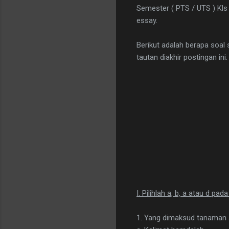
Semester ( PTS / UTS ) Kls 
essay.
Berikut adalah berapa soal
tautan diakhir postingan ini.
I. Pilihlah a, b, a atau d pa
1. Yang dimaksud tanaman su