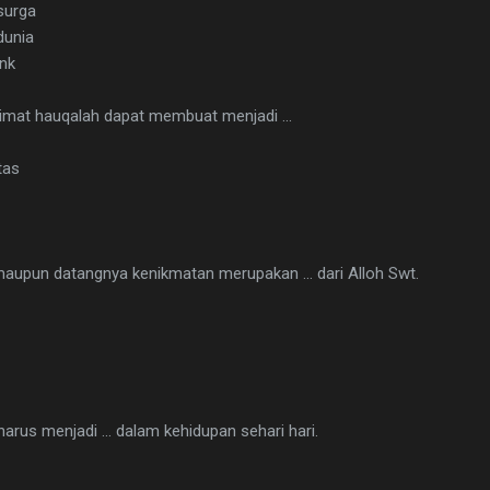
surga
dunia
ank
imat hauqalah dapat membuat menjadi ...
tas
maupun datangnya kenikmatan merupakan ... dari Alloh Swt.
harus menjadi ... dalam kehidupan sehari hari.