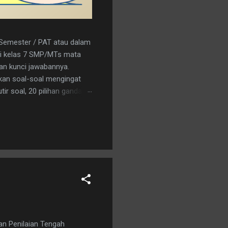
r Semester / PAT atau dalam
a/i kelas 7 SMP/MTs mata
kan kunci jawabannya.
kan soal-soal mengingat
ir soal, 20 pilihan ganda
nload saja pada tautan
C 15. A 16. C 17. B 18. B 19.
an logo penerbit 3. a.
han Penilaian Tengah