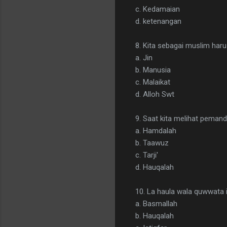
c. Kedamaian
d. ketenangan
8. Kita sebagai muslim haru
a. Jin
b. Manusia
c. Malaikat
d. Alloh Swt
9. Saat kita melihat peman
a. Hamdalah
b. Taawuz
c. Tarji'
d. Hauqalah
10. La haula wala quwwata i
a. Basmallah
b. Hauqalah