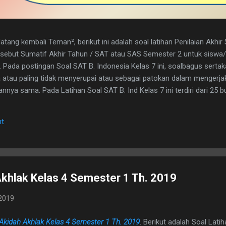
tang kembali Teman², berikut ini adalah soal latihan Penilaian Akhi
disebut Sumatif Akhir Tahun / SAT atau SAS Semester 2 untuk sisw
. Pada postingan Soal SAT B. Indonesia Kelas 7 ini, soalbagus serta
atau paling tidak menyerupai atau sebagai patokan dalam mengerja
nya sama. Pada Latihan Soal SAT B. Ind Kelas 7 ini terdiri dari 25 but
h kunci jawaban yg dimaksud, adapun naskah soalnya silahkan di dow
 1. D 2. A 3. C 4. B 5. B 6. B 7. C 8. A 9. D 10. C 11. B 12. D 13. A 14. 
t
erita, Teras Berita, dan Isi Berita 2. Judul buku, nama pembuat buku d
. menyampaikan i...
khlak Kelas 4 Semester 1 Th. 2019
2019
Akidah Akhlak Kelas 4 Semester 1 Th. 2019
. Berikut adalah Soal Lati