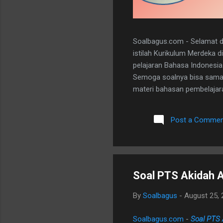
Soalbagus.com - Selamat da
istilah Kurikulum Merdeka 
pelajaran Bahasa Indonesia
Semoga soalnya bisa sama 
materi bahasan pembelajaran
dan 5 essay. Berikut adala
dibawah ini. I. PILIHAN GANDA
Post a Commen
A 20. D II.URAIAN 1. Judul B
mengungkapkan perasaan, b
Soal PTS Akidah A
By
Soalbagus
-
August 25, 
Soalbagus.com
-
Soal PTS 