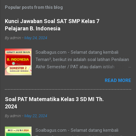
Popular posts from this blog
Kunci Jawaban Soal SAT SMP Kelas 7
Pelajaran B. Indonesia
By
admin
-
May 24, 2024
Soalbagus.com - Selamat datang kembali
Teman², berikut ini adalah soal latihan Penilaian
Akhir Semester / PAT atau dalam istilah
Kurikulum Merdeka disebut Sumatif Akhir Tahun
READ MORE
/ SAT atau SAS Semester 2 untuk siswa/i kelas
7 SMP/MTs mata pelajaran Bahasa Indonesia.
Pada postingan Soal SAT B. Indonesia Kelas 7
Soal PAT Matematika Kelas 3 SD MI Th.
ini, soalbagus sertakan kunci jawabannya.
2024
Semoga soalnya bisa sama atau paling tidak
By
admin
-
May 22, 2024
menyerupai atau sebagai patokan dalam
mengerjakan soal-soal mengingat materi
Soalbagus.com - Selamat datang kembali
bahasan pembelajarannya sama. Pada Latihan