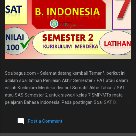
Soalbagus.com - Selamat datang kembali Teman², berikut ini
adalah soal latihan Penilaian Akhir Semester / PAT atau dalam
istilah Kurikulum Merdeka disebut Sumatif Akhir Tahun / SAT
atau SAS Semester 2 untuk siswa/i kelas 7 SMP/MTs mata
pelajaran Bahasa Indonesia. Pada postingan Soal SAT B.
Indonesia Kelas 7 ini, soalbagus sertakan kunci jawabannya.
Semoga soalnya bisa sama atau paling tidak menyerupai atau
Post a Comment
sebagai patokan dalam mengerjakan soal-soal mengingat
materi bahasan pembelajarannya sama. Pada Latihan Soal SAT