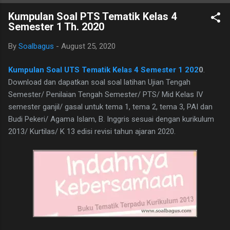
B. Ind Kelas 7 ini terdiri dari 25 butir soal, 20 pilihan ganda dan 5
Kumpulan Soal PTS Tematik Kelas 4
essay. Berikut adalah kunci jawaban yg dimaksud, adapun
Semester 1 Th. 2020
naskah soalnya silahkan di download saja pada tautan dibawah
ini. I. PILIHAN GANDA 1. D 2. A 3. C 4. B 5. B 6. B 7. C 8. A 9. D
By
Soalbagus
-
August 25, 2020
10. C 11. B 12. D 13. A 14. C 15. A 16. C 17. B 18. B 19. A 20. D
II.URAIAN 1. Judul Berita, Teras Berita, dan Isi Berita 2. Judul
Kumpulan Soal UTS Tematik Kelas 4 Semester 1 202
0
.
buku, nama pembuat buku dan logo penerbit 3. a.
Download dan dapatkan soal soal latihan Ujian Tengah
mengungkapkan perasaan, b. menyampaikan i...
Semester/ Penilaian Tengah Semester/ PTS/ Mid Kelas IV
semester ganjil/ gasal untuk tema 1, tema 2, tema 3, PAI dan
Budi Pekeri/ Agama Islam, B. Inggris sesuai dengan kurikulum
2013/ Kurtilas/ K 13 edisi revisi tahun ajaran 2020.