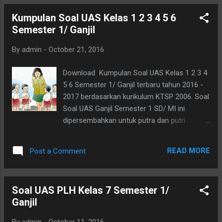
yang bisa sobat dapatkan, yaitu : I. Pilihlah a,
Kumpulan Soal UAS Kelas 1 2 3 4 5 6
b, c atau d pada jawaban yang paling benar
Semester 1/ Ganjil
dengan memberikan tanda silang ! 1. Rangka
tersusun oleh …. A. tulang-tulang C. tulang
By
admin
-
October 21, 2016
dan kulit B. tulang ubun-ubun D. tulang yang
bersambungan 2. Macam-macam rangka
Download Kumpulan Soal UAS Kelas 1 2 3 4
anggota gerak adalah …. A. tangan dan kaki
5 6 Semester 1/ Ganjil terbaru tahun 2016 -
C. betis dan pinggul B. tangan dan paha D.
2017 berdasarkan kurikulum KTSP 2006. Soal
rusuk dan pengumpal 3. Makanan yang
Soal UAS Ganjil Semester 1 SD/ MI ini
dibutuhkan untuk menjaga kesehatan tulang
dipersembahkan untuk putra dan putri
adalah makanan yang mengandung Vitamin
Indonesia yang ingin berlatih, sehingga
…. A. vitamin C B. vitamin D C. vitamin A D.
mendapatkan hasil atau nilai yang maksimal,
vitamin B 4. Alat indera bagi tubuh berguna
READ MORE
Post a Comment
tetapi soal soal uas ganjil sd kelas 1 2 3 4 5 6
untuk …. A. menge...
ini, juga bisa dipakai rujukan atau pembanding
bapak dan ibu guru di sekolah. Selain itu juga
Soal UAS PLH Kelas 7 Semester 1/
orang tua yang ingin membimbing putra
Ganjil
putrinya belajar di rumah untuk mengulang
materi ajar melalui latihan soal soal. Soal
By
admin
-
October 11, 2016