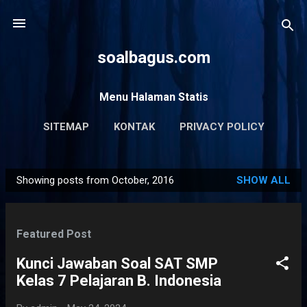
Skip to main content
soalbagus.com
Menu Halaman Statis
SITEMAP
KONTAK
PRIVACY POLICY
Showing posts from October, 2016
SHOW ALL
P
o
s
Featured Post
t
s
Kunci Jawaban Soal SAT SMP
Kelas 7 Pelajaran B. Indonesia