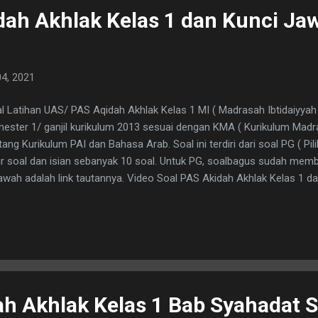
dah Akhlak Kelas 1 dan Kunci Ja
4, 2021
l Latihan UAS/ PAS Aqidah Akhlak Kelas 1 MI ( Madrasah Ibtidaiyya
ester 1/ ganjil kurikulum 2013 sesuai dengan KMA ( Kurikulum Madr
tang Kurikulum PAI dan Bahasa Arab. Soal ini terdiri dari soal PG ( P
ir soal dan isian sebanyak 10 soal. Untuk PG, soalbagus sudah mem
awah adalah link tautannya. Video Soal PAS Akidah Akhlak Kelas 1 
) Adapun untuk soal isiannya, silahkan teman teman pelajari dibawah in
wa tiada tuhan selain Alloh. Dan aku bersaksi bahwa ... adalah utu
Syahadat ada dua yaitu, syahadat tauhid dan syahadat rosul 3. Men
buatan syirik 4. Nama nama baik yang dimiliki Alloh disebut Asmaul 
us segera di cuci 6. Kesehatan itu mahal harganya, lebih baik mence
gobati. 7. Karena memiliki akhlak yang mulia nabi Muha...
ah Akhlak Kelas 1 Bab Syahadat 