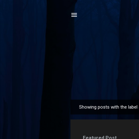
Showing posts with the label
P
o
s
t
Featured Post