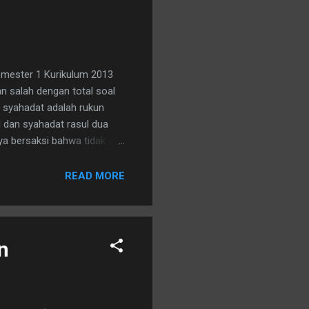
emester 1 Kurikulum 2013
an salah dengan total soal
 : syahadat adalah rukun
d dan syahadat rasul dua
saya bersaksi bahwa tidak ada
saksi bahwa nabi muhammad
 ketika bayi baru lahir 3.
READ MORE
an disimak,...
n