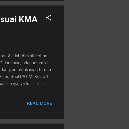
mendownload soalnya dalam
esuai KMA
aran Akidah Akhlak terbaru
PG dan Isian, adapun untuk
edangkan untuk isian teman
 Video Soal PAT MI Kelas 1
isianya, yaitu : 1. Allah
an bahwa Allah bersifat ….
man yang keempat adalah
READ MORE
akdir dari Allah harus
utama seorang pelajar