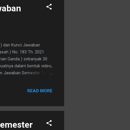
waban
h ) dan Kunci Jawaban
asah ) No. 183 Th. 2021
ilihan Ganda ) sebanyak 30
buatnya dalam bentuk video,
dan Jawaban Semester 1 (
i, yaitu : 1. Aku bersaksi
san Alloh. Jawab : Muhammad
READ MORE
yembah berhala termasuk
Husna 5. Pakaian kotor
gah sakit daripada
Semester