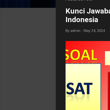
s
Kunci Jawaba
Indonesia
By
admin
-
May 24, 2024