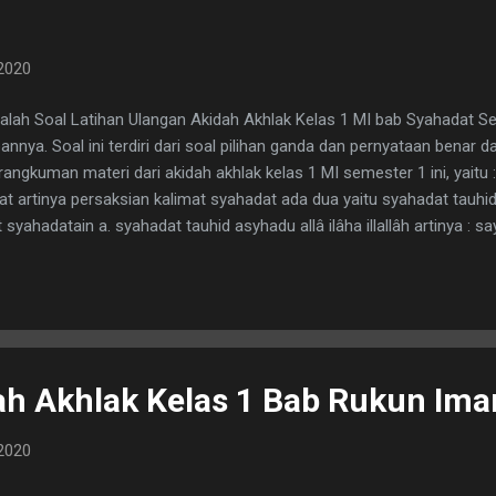
2020
alah Soal Latihan Ulangan Akidah Akhlak Kelas 1 MI bab Syahadat S
nnya. Soal ini terdiri dari soal pilihan ganda dan pernyataan benar d
 rangkuman materi dari akidah akhlak kelas 1 MI semester 1 ini, yaitu
t artinya persaksian kalimat syahadat ada dua yaitu syahadat tauhi
 syahadatain a. syahadat tauhid asyhadu allâ ilâha illallâh artinya : 
hadat rasul asyhadu anna muhammadar rasûlullâh artinya : saya ber
p syahadat 1. ketika seseorang akan masuk islam 2. azan dan iqamah
ggal dunia 5. adzan dan iqamah Untuk soalnya dan jawabannya silahk
ah Akhlak Kelas 1 Bab Rukun Ima
2020