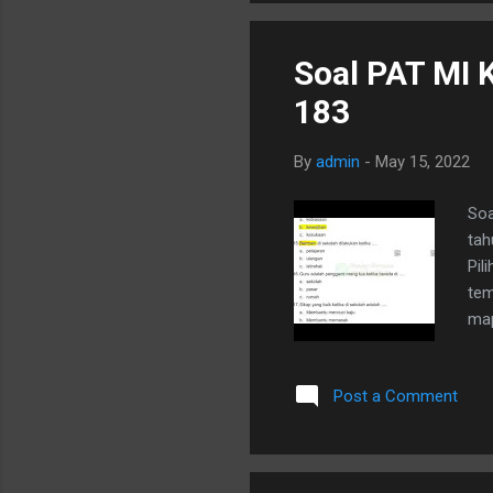
mem
ben
Soal PAT MI 
183
By
admin
-
May 15, 2022
Soa
tah
Pil
tem
map
men
2. 
Post a Comment
…. 
dit
ada