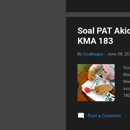
mengungkapkan perasaan, b
Soal PAT Akid
KMA 183
By
Soalbagus
-
June 08, 20
Soa
Mad
Mad
soa
183
dip
mua
Post a Comment
tet
Sed