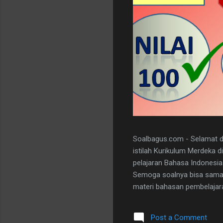
Soalbagus.com - Selamat da
istilah Kurikulum Merdeka 
pelajaran Bahasa Indonesia
Semoga soalnya bisa sama 
materi bahasan pembelajaran
dan 5 essay. Berikut adala
dibawah ini. I. PILIHAN GANDA
Post a Comment
A 20. D II.URAIAN 1. Judul B