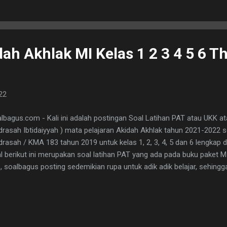
. menyampaikan i...
ah Akhlak MI Kelas 1 2 3 4 5 6 Th
22
lbagus.com - Kali ini adalah postingan Soal Latihan PAT atau UKK a
rasah Ibtidaiyyah ) mata pelajaran Akidah Akhlak tahun 2021-2022 
rasah / KMA 183 tahun 2019 untuk kelas 1, 2, 3, 4, 5 dan 6 lengkap 
l berikut ini merupakan soal latihan PAT yang ada pada buku paket 
, soalbagus posting sedemikian rupa untuk adik adik belajar, sehing
elajari. Karena di buku paket tersebut tidak dilengkapi dengan kunci 
tan soalnya terdiri dari soal PG dan Isian. Untuk PG soalbagus tida
api disajikan dalam bentuk video pembelajaran langsung dengan pe
angkan untuk Isian/Essay bisa langsung dilihat disini. Selain itu jug