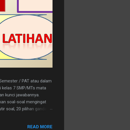
r Semester / PAT atau dalam
a/i kelas 7 SMP/MTs mata
kan kunci jawabannya.
kan soal-soal mengingat
ir soal, 20 pilihan ganda
nload saja pada tautan
C 15. A 16. C 17. B 18. B 19.
READ MORE
an logo penerbit 3. a.