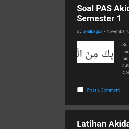
Soal PAS Aki
Semester 1
By
Soalbagus
-
November 0
Soa
sem
ten
but
dib
PG 
bah
Post a Comment
2. 
per
har
men
Latihan Akid