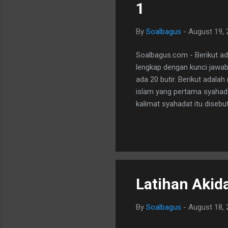
1
By
Soalbagus
-
August 19, 
Soalbagus.com - Berikut ad
lengkap dengan kunci jawaba
ada 20 butir. Berikut adalah
islam yang pertama syahada
kalimat syahadat itu disebut
tuhan selain allah. b. sya
utusan allah waktu menguca
waktu shalat 4. akan menin
Latihan Akid
By
Soalbagus
-
August 18, 