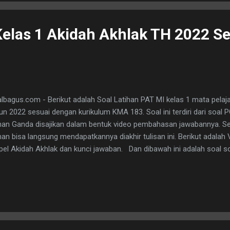
butuhkan file atau naskahnya bisa juga di dapatkan dengan cara 
tuk PDF atau Words sehingga akan lebih mudah lagi dipelaj...
Kelas 1 Akidah Akhlak TH 2022 S
lbagus.com - Berikut adalah Soal Latihan PAT MI kelas 1 mata pelaj
un 2022 sesuai dengan kurikulum KMA 183. Soal ini terdiri dari soal 
ihan Ganda disajikan dalam bentuk video pembahasan jawabannya. S
an bisa langsung mendapatkannya diakhir tulisan ini. Berikut adalah
el Akidah Akhlak dan kunci jawaban. Dan dibawah ini adalah soal soal 
ciptakan alam semesta untuk kebutuhan manusia. Hal ini menunjukk
Allah memberikan nikmat kepada semua makhluk yang …. 3. Rukun i
4. Percaya pada hari kiamat adalah rukun iman yang ke …. 5. Semua t
erima dengan … dan …. 6. Mencari ilmu wajib bagi setiap …. 7. Tugas 
lah …. 8. Berkatalah yang baik atau …. 9. Ketika berbicara...