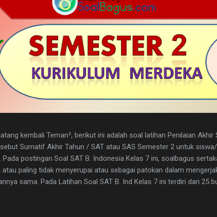
tang kembali Teman², berikut ini adalah soal latihan Penilaian Akhi
disebut Sumatif Akhir Tahun / SAT atau SAS Semester 2 untuk sisw
. Pada postingan Soal SAT B. Indonesia Kelas 7 ini, soalbagus serta
atau paling tidak menyerupai atau sebagai patokan dalam mengerja
nya sama. Pada Latihan Soal SAT B. Ind Kelas 7 ini terdiri dari 25 but
h kunci jawaban yg dimaksud, adapun naskah soalnya silahkan di dow
 1. D 2. A 3. C 4. B 5. B 6. B 7. C 8. A 9. D 10. C 11. B 12. D 13. A 14. 
erita, Teras Berita, dan Isi Berita 2. Judul buku, nama pembuat buku d