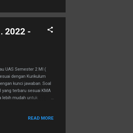
. 2022 -
tau UAS Semester 2 MI (
sesuai dengan Kurikulum
dengan kunci jawaban. Soal
MI yang terbaru sesuai KMA
ga lebih mudah untuk
jawabannya. Nah untuk
k mempostingnya disini, akan
READ MORE
mbahasan jawabannya.
a bagi teman teman yang