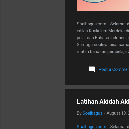
Soalbagus.com - Selamat da
istilah Kurikulum Merdeka 
pelajaran Bahasa Indonesia
Semoga soalnya bisa sama 
materi bahasan pembelajaran
dan 5 essay. Berikut adala
dibawah ini. I. PILIHAN GANDA
Post a Commen
A 20. D II.URAIAN 1. Judul B
mengungkapkan perasaan, b
Latihan Akidah Ak
By
Soalbagus
-
August 18, 
Soalbagus.com
- Selamat d