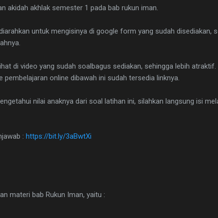
ran akidah akhlak semester 1 pada bab rukun iman.
a diarahkan untuk mengisinya di google form yang sudah disediakan,
lahnya.
ihat di video yang sudah soalbagus sediakan, sehingga lebih atraktif.
e pembelajaran online dibawah ini sudah tersedia linknya.
ngetahui nilai anaknya dari soal latihan ini, silahkan langsung isi mel
njawab :
https://bit.ly/3aBwtXi
kan materi bab Rukun Iman, yaitu :