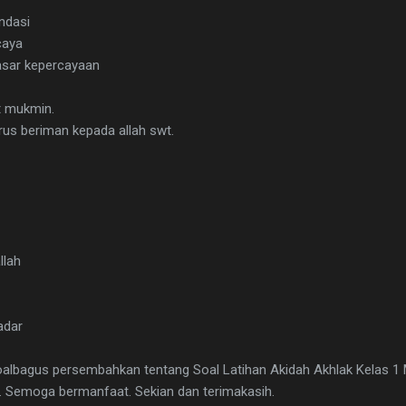
ndasi
caya
asar kepercayaan
t mukmin.
rus beriman kepada allah swt.
llah
adar
 soalbagus persembahkan tentang Soal Latihan Akidah Akhlak Kelas 1
. Semoga bermanfaat. Sekian dan terimakasih.