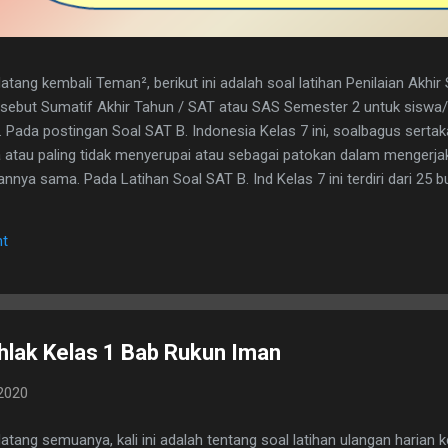
tang kembali Teman², berikut ini adalah soal latihan Penilaian Akhi
disebut Sumatif Akhir Tahun / SAT atau SAS Semester 2 untuk sisw
. Pada postingan Soal SAT B. Indonesia Kelas 7 ini, soalbagus serta
atau paling tidak menyerupai atau sebagai patokan dalam mengerja
nya sama. Pada Latihan Soal SAT B. Ind Kelas 7 ini terdiri dari 25 but
h kunci jawaban yg dimaksud, adapun naskah soalnya silahkan di dow
 1. D 2. A 3. C 4. B 5. B 6. B 7. C 8. A 9. D 10. C 11. B 12. D 13. A 14. 
t
erita, Teras Berita, dan Isi Berita 2. Judul buku, nama pembuat buku d
. menyampaikan i...
hlak Kelas 1 Bab Rukun Iman
2020
atang semuanya, kali ini adalah tentang soal latihan ulangan harian 