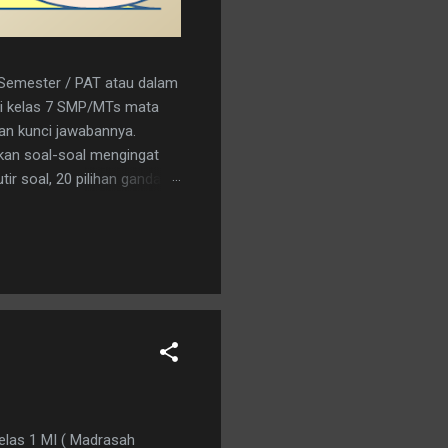
r Semester / PAT atau dalam
a/i kelas 7 SMP/MTs mata
kan kunci jawabannya.
kan soal-soal mengingat
ir soal, 20 pilihan ganda
nload saja pada tautan
C 15. A 16. C 17. B 18. B 19.
an logo penerbit 3. a.
kelas 1 MI ( Madrasah