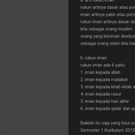
rukun artinya dasar atau po
iman artinya yakin atau per
rukun iman artinya dasar-d
kita sebagai orang muslim.
orang yang beriman disebu
sebagai orang islam kita ha
b. rukun iman
rukun iman ada 6 yaitu:
1. iman kepada allah
2. iman kepada malaikat
3. iman kepada kitab-kitab a
4. iman kepada rasul
5. iman kepada hari akhir
6. iman kepada qada' dan q
Baiklah itu saja yang bisa
Semester 1 Kurikulum 2013