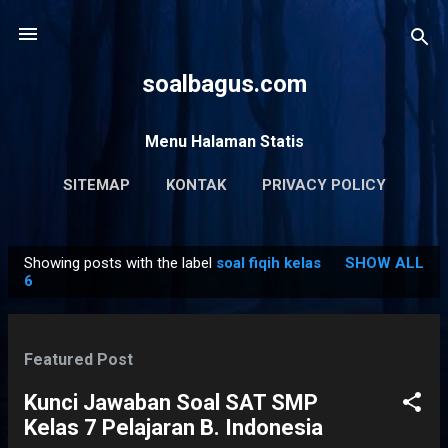
Skip to main content
soalbagus.com
Menu Halaman Statis
SITEMAP
KONTAK
PRIVACY POLICY
Showing posts with the label
soal fiqih kelas
SHOW ALL
P
6
o
s
t
Featured Post
s
Kunci Jawaban Soal SAT SMP
Kelas 7 Pelajaran B. Indonesia