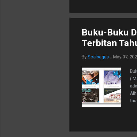
mengungkapkan perasaan, b
Buku-Buku D
Terbitan Tah
By
Soalbagus
-
May 07, 20
Buk
( M
ada
Alh
tau
mad
Saw
Bah
Isl