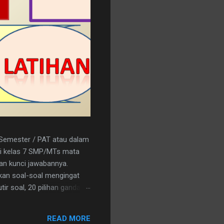
r Semester / PAT atau dalam
a/i kelas 7 SMP/MTs mata
kan kunci jawabannya.
kan soal-soal mengingat
ir soal, 20 pilihan ganda
nload saja pada tautan
C 15. A 16. C 17. B 18. B 19.
READ MORE
an logo penerbit 3. a.