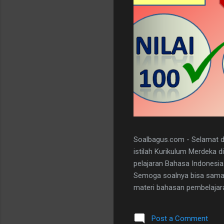
Soalbagus.com - Selamat da
istilah Kurikulum Merdeka 
pelajaran Bahasa Indonesia
Semoga soalnya bisa sama 
materi bahasan pembelajaran
dan 5 essay. Berikut adala
dibawah ini. I. PILIHAN GANDA
Post a Comment
A 20. D II.URAIAN 1. Judul B