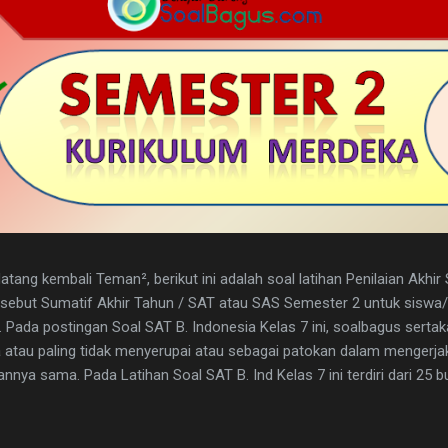
tang kembali Teman², berikut ini adalah soal latihan Penilaian Akhi
disebut Sumatif Akhir Tahun / SAT atau SAS Semester 2 untuk sisw
. Pada postingan Soal SAT B. Indonesia Kelas 7 ini, soalbagus serta
atau paling tidak menyerupai atau sebagai patokan dalam mengerja
nya sama. Pada Latihan Soal SAT B. Ind Kelas 7 ini terdiri dari 25 but
h kunci jawaban yg dimaksud, adapun naskah soalnya silahkan di dow
 1. D 2. A 3. C 4. B 5. B 6. B 7. C 8. A 9. D 10. C 11. B 12. D 13. A 14. 
erita, Teras Berita, dan Isi Berita 2. Judul buku, nama pembuat buku d