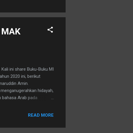
n MAK
Kali ini share Buku-Buku MI
ahun 2020 ini, berikut
amaruddin Amin.
lah menganugerahkan hidayah,
an bahasa Arab pada
 keharibaan Rasulullah
g Kurikulum PAI dan
READ MORE
orat Jenderal Pendidikan
ahasa Arab pada madrasah