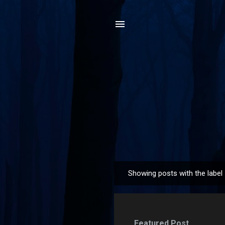
Showing posts with the label
P
o
s
t
Featured Post