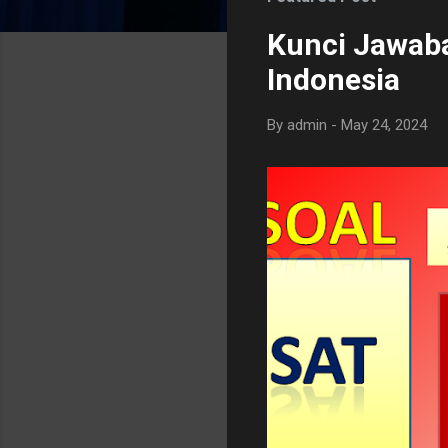
s
Kunci Jawaba
Indonesia
By
admin
-
May 24, 2024