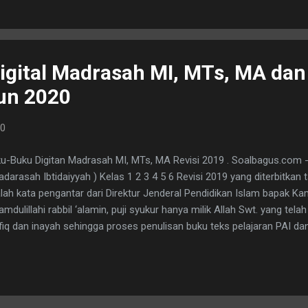
. menyampaikan i...
igital Madrasah MI, MTs, MA da
un 2020
20
u-Buku Digitan Madrasah MI, MTs, MA Revisi 2019 . Soalbagus.com - 
adarasah Ibtidaiyyah ) Kelas 1 2 3 4 5 6 Revisi 2019 yang diterbitkan t
lah kata pengantar dari Direktur Jenderal Pendidikan Islam bapak K
amdulillahi rabbil ‘alamin, puji syukur hanya milik Allah Swt. yang te
fiq dan inayah sehingga proses penulisan buku teks pelajaran PAI d
rasah ini dapat diselesaikan. Shalawat serta salam semoga tercurah
. Amin. Seiring dengan terbitnya KMA Nomor 183 Tahun 2019 tentan
asa Arab pada Madrasah, maka Kementerian Agama RI melalui Direkt
am menerbitkan buku teks pelajaran. Buku teks pelajaran PAI dan B