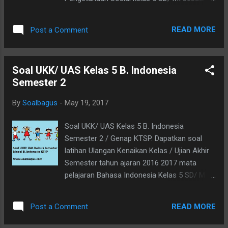
B. Bank C. School D. Dentist 4. Siti : “ . . . do
dengan kurikulum Kurikulum Satuan
you study ? “ Diva : “ I study at SDN
Pendidikan dengan soal berupa file pdf dan
Nusantara 1. A. What B. Where C. Why D.
READ MORE
Post a Comment
soal berjumlah 40 soal. Update : Kumpulan
How 5. These are kind of air transportation,
Soal UKK / UAS Kelas 5 KTSP dan Kurikulum
except . . . A....
2013 Kumpulan Soal UKK Kelas 1 2 3 4 5
Soal UKK/ UAS Kelas 5 B. Indonesia
Terbaru tahun 2017 Berikut adalah cuplikan
Semester 2
dari soal uas ips kls 5 smt 2 , adapun soal
versi lengkapnya, anda harus
By
Soalbagus
-
May 19, 2017
mendownloadnya, yaitu : I. Pilihlah a, b, c atau
d pada jawaban yang paling tepat ! 1. Berikut
Soal UKK/ UAS Kelas 5 B. Indonesia
ini yang bukan latar belakang timbulnya
Semester 2 / Genap KTSP. Dapatkan soal
pergerakan nasional adalah …. A. Rasa
latihan Ulangan Kenaikan Kelas / Ujian Akhir
senasib dan seperjuangan C. Kemenangan
Semester tahun ajaran 2016 2017 mata
Jepang atas Rusia B. Adanya penderitaan
pelajaran Bahasa Indonesia Kelas 5 SD/ MI
rakyat D. Kekalahan Jepang 2. Tokoh
sesuai dengan Kurikulum Tingkat Satuan
perjuangan yang terkenal dengan sebutan ”Si
Pendidikan. Update : Kumpulan Soal UKK /
Jalak Harupat” adalah …. A. Pattimura C.
READ MORE
Post a Comment
UAS Kelas 5 KTSP dan Kurikulum 2013
Diponegoro B. Hunsi Jhamura D. Otto
Kumpulan Soal UKK Kelas 1 2 3 4 5 Terbaru