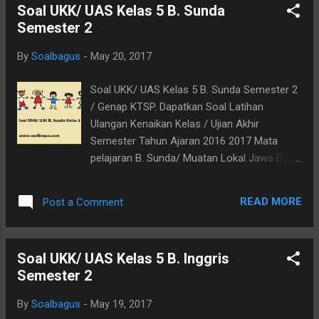
Soal UKK/ UAS Kelas 5 B. Sunda
dalam bentuk video. Bagi teman teman yang
Semester 2
membutuhakn naskah filenya, silahkan nanti
di download saja dengan mengklik tombol
By
Soalbagus
-
May 20, 2017
download diakhir tulisan ini. I. Choose the
correct answer by crossing (X) A,B,C, or D! 1.
Soal UKK/ UAS Kelas 5 B. Sunda Semester 2
The shape of the blackboard is ... . A.
/ Genap KTSP. Dapatkan Soal Latihan
rectangle B. triangle C. circle D. cone 2. The
Ulangan Kenaikan Kelas / Ujian Akhir
shape of ... is oval. A. ball B. egg C. ice cream
Semester Tahun Ajaran 2016 2017 Mata
D. gift box 3. Fajar : “Can you draw a
pelajaran B. Sunda/ Muatan Lokal Jawa Barat
pyramid?” Fahmi : “Yes, ... “ A. You can B. You
Kelas 5 SD/ MI sesuai dengan Kurikulum
can’t C. I can D. I can’t 4. Mother buy a
Tingkat Satuan Pendidikan. Update :
protractor. Its shape is .... A. cylinder B. round
READ MORE
Post a Comment
Kumpulan Soal UKK / UAS Kelas 5 KTSP dan
C. circle D. semi circle 5. A train stops at the
Kurikulum 2013 Kumpulan Soal UKK Kelas 1
.... A. R...
2 3 4 5 Terbaru tahun 2017 Dibawah ini
Soal UKK/ UAS Kelas 5 B. Inggris
adalah Soal UAS B. Sunda Kls 5 Smt II yang
Semester 2
bisa didapatkan, yaitu: Demikianlah lanjutan
postingan tentang soal soal ukk kls 5 ,
By
Soalbagus
-
May 19, 2017
khususnya soal ukk b sunda diatas, semoga