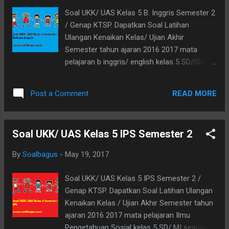
bermanfaat. Download
Soal UKK/ UAS Kelas 5 B. Inggris Semester 2
/ Genap KTSP. Dapatkan Soal Latihan
Ulangan Kenaikan Kelas/ Ujian Akhir
Semester tahun ajaran 2016 2017 mata
pelajaran b inggris/ english kelas 5 SD/SDIT/
MI sesuai dengan Kurikulum Tingkat Satuan
Pendidikan. Update : Kumpulan Soal UKK /
READ MORE
Post a Comment
UAS Kelas 5 KTSP dan Kurikulum 2013
Kumpulan Soal UKK Kelas 1 2 3 4 5 Terbaru
tahun 2017 Dibawah ini adalah Soal UAS B.
Soal UKK/ UAS Kelas 5 IPS Semester 2
Inggris Kls 5 smt 2 , yaitu : I. Choose the
correctly answer by crossing (X) A, B, C or D
By
Soalbagus
-
May 19, 2017
! 1. Restu : How many times do you take a
bath every day ? Yahya : I take a bath . . . a
Soal UKK/ UAS Kelas 5 IPS Semester 2 /
day A. Once B. Twice C. Ten D. Twenty 2.
Genap KTSP. Dapatkan Soal Latihan Ulangan
There are . . . months in a year. A. Seven B.
Kenaikan Kelas / Ujian Akhir Semester tahun
Twelve C. Fifteen D. Thirty 3. Windi has
ajaran 2016 2017 mata pelajaran Ilmu
toothache so she must go to . . . A. Market
Pengetahuan Sosial kelas 5 SD/ MI sesuai