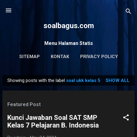
Skip to main content
soalbagus.com
Menu Halaman Statis
SITEMAP
KONTAK
PRIVACY POLICY
Showing posts with the label
soal ukk kelas 5
SHOW ALL
P
o
s
Featured Post
t
s
Kunci Jawaban Soal SAT SMP
Kelas 7 Pelajaran B. Indonesia