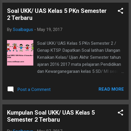
Iskandar Dinata 3. Dua toko...
tahun 2017 dibawah ini adalah Soal UAS B.
Soal UKK/ UAS Kelas 5 PKn Semester
Indo Kls 5 smst 2 , yaitu: Itulah soal ukk
2 Terbaru
B.Indonesia kls 5 ktsp yang bisa didapatkan,
silahkan untuk mengunduhnya, dengan cara
By
Soalbagus
-
May 19, 2017
mengklik tombol download yang ada diakhir
tulisan ini. Sekian dan terimakasih. Download
Soal UKK/ UAS Kelas 5 PKn Semester 2 /
Genap KTSP. Dapatkan Soal latihan Ulangan
Kenaikan Kelas/ Ujian Akhir Semester tahun
ajaran 2016 2017 mata pelajaran Pendidikan
dan Kewarganegaraan kelas 5 SD/ MI sesuai
dengan Kurikulum Tingkat Satuan Pendidikan
dan soal disajikan dalam bentuk file PDF siap
READ MORE
Post a Comment
print. Update : Kumpulan Soal UKK / UAS
Kelas 5 KTSP dan Kurikulum 2013 Kumpulan
Soal UKK Kelas 1 2 3 4 5 Terbaru tahun 2017
Kumpulan Soal UKK/ UAS Kelas 5
Berikut adalah soal uas pkn kls 5 smt 2 yang
Semester 2 Terbaru
bisa dipelajari, yaitu : I. Pilihlan a, b, atau c
dengan cara memberi tanda silang (x) pada