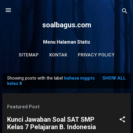
Skip to main content
soalbagus.com
Menu Halaman Statis
SITEMAP
KONTAK
PRIVACY POLICY
Showing posts with the label
bahasa inggris
SHOW ALL
P
kelas 8
o
s
t
Featured Post
s
Kunci Jawaban Soal SAT SMP
Kelas 7 Pelajaran B. Indonesia