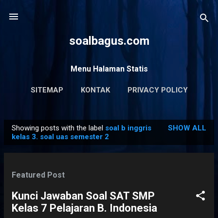
Skip to main content
soalbagus.com
Menu Halaman Statis
SITEMAP
KONTAK
PRIVACY POLICY
Showing posts with the label
soal b inggris
SHOW ALL
P
kelas 3. soal uas semester 2
o
s
t
Featured Post
s
Kunci Jawaban Soal SAT SMP
Kelas 7 Pelajaran B. Indonesia