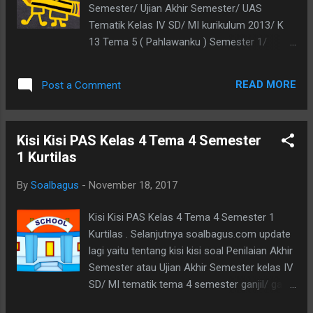
Pernyataan dan pilihan jawaban tentang segi
Semester/ Ujian Akhir Semester/ UAS
banyak Kalimat tidak lengkap dan pilihan
Tematik Kelas IV SD/ MI kurikulum 2013/ K
gambar jawaban tentang segi banyak Sebuah
13 Tema 5 ( Pahlawanku ) Semester 1/
gambar dan pilihan jawaban tentang besar
Ganjil/ Gasal th. ajaran 2019-2020. PPKn
sudut Sebuah kalimat tak lengkap tentang
Menjawab pengamalan Pancasila Menjawab
sudut. Sebuah gambar dan pilihan jawaban
READ MORE
Post a Comment
bunyi Pancasila Menjawab contoh
tentang pecahan. Se...
pengamalan Pancasila Menjawab simbol sila
Pancasila Menjawab makna sila keempat B.
Kisi Kisi PAS Kelas 4 Tema 4 Semester
Indonesia Disediakan teks, manjawab
1 Kurtilas
pertanyaan yang sesuai dengan isi bacaan
Disediakan teks bacaan, menjawab hal sudah
By
Soalbagus
-
November 18, 2017
dan ingin diketahui dari isi bacaan Menuliskan
informasi tentang hari pahlawan IPA
Kisi Kisi PAS Kelas 4 Tema 4 Semester 1
Disediakan gambar, menjawab jenis segmen
Kurtilas . Selanjutnya soalbagus.com update
garis Disediakan gambar, menjawab garis
lagi yaitu tentang kisi kisi soal Penilaian Akhir
vertikal dan horizontal dan sejajar dan
Semester atau Ujian Akhir Semester kelas IV
berpotongan Menjawab garis yang saling
SD/ MI tematik tema 4 semester ganjil/ gasal
sejajar Menjawab sudut yang sama besar
pada kurikulum 2013/ K 13 edisi revisi tahun
Menjelaskan perbedaan garis, segemen dan