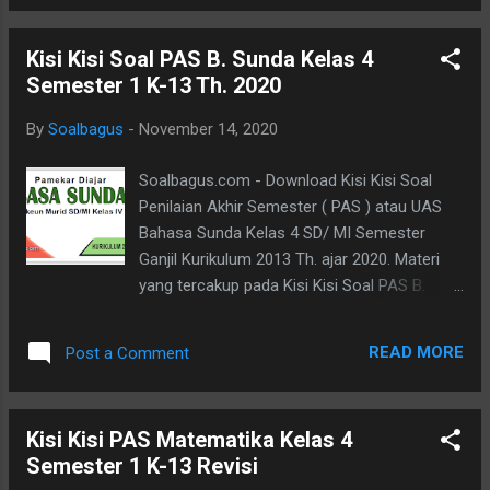
2019. Kisi Kisi PAS SD Kelas 1 2 3 4 5 6
Semester 1 Kurikulum 2013 Berikut adalah
Kisi Kisi Soal PAS B. Sunda Kelas 4
list dari kisi kisi PAS tematik SD Th. 2019
Semester 1 K-13 Th. 2020
yang dimaksud, yaitu : Kisi Kisi PAS Kelas 1
Semester 1/ Ganjil Kurikulum 2013 Terdiri
By
Soalbagus
-
November 14, 2020
dari : Kisi Kisi PAS Kelas 1 Tema 1 , Kisi Kisi
PAS Kelas 1 Tema 2 , Kisi Kisi PAS Kelas 1
Soalbagus.com - Download Kisi Kisi Soal
Tema 3 , Kisi Kisi PAS Kelas 1 Tema 4 . Kisi
Penilaian Akhir Semester ( PAS ) atau UAS
Kisi PAS Kelas 2 Semester 1/ Ganjil
Bahasa Sunda Kelas 4 SD/ MI Semester
Kurikulum 2013 Terdiri dari : Kisi Kisi PAS
Ganjil Kurikulum 2013 Th. ajar 2020. Materi
Kelas 2 Tema 1 , Kisi Kisi PAS Kelas 2 Tema
yang tercakup pada Kisi Kisi Soal PAS B.
2 , Kisi Kisi PAS Kelas 2 Tema 3 , Kisi Kisi
Sunda Kls 4 Smt 1 Kurtilas ini meliputi : Teks
PAS Kelas 2 Tema 4 . Kisi Kisi PAS Kelas 3
Pupujian Striker atau Brosur Dongeng Istilah
Semester 1/ Ganjil Kurikulum 2013 Terdiri
READ MORE
Post a Comment
dunia hewan Kecap panganteb Teks
dari : Kisi Kisi PAS K...
deskripsi Istilah Berbagai Pekerjaan dan
Keahlian Kata Ulang ( Kecap rajekan dwi
Kisi Kisi PAS Matematika Kelas 4
lingga ) Pupuh Asmarandana Rarangken
Semester 1 K-13 Revisi
Hareup Pa- Kisi Kisi Soal PAS B. Sunda Kelas