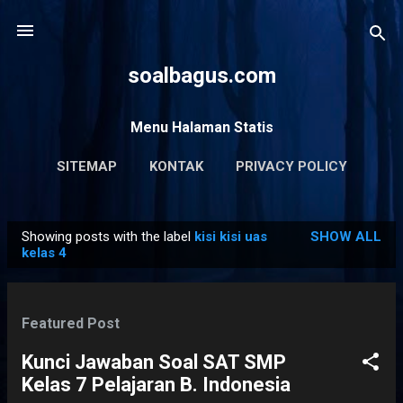
Skip to main content
soalbagus.com
Menu Halaman Statis
SITEMAP
KONTAK
PRIVACY POLICY
Showing posts with the label
kisi kisi uas
SHOW ALL
P
kelas 4
o
s
t
Featured Post
s
Kunci Jawaban Soal SAT SMP
Kelas 7 Pelajaran B. Indonesia