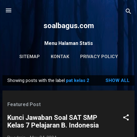
Skip to main content
soalbagus.com
Menu Halaman Statis
SITEMAP
KONTAK
PRIVACY POLICY
Showing posts with the label
pat kelas 2
SHOW ALL
P
o
s
Featured Post
t
s
Kunci Jawaban Soal SAT SMP
Kelas 7 Pelajaran B. Indonesia