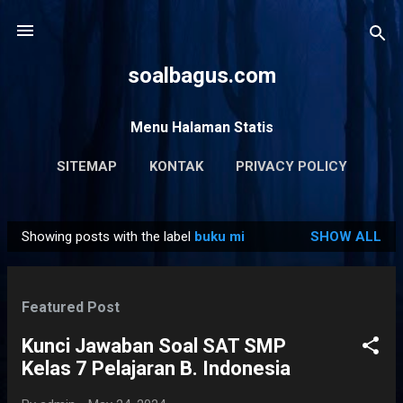
Skip to main content
soalbagus.com
Menu Halaman Statis
SITEMAP
KONTAK
PRIVACY POLICY
Showing posts with the label
buku mi
SHOW ALL
P
o
s
Featured Post
t
s
Kunci Jawaban Soal SAT SMP
Kelas 7 Pelajaran B. Indonesia