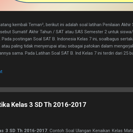
tang kembali Teman², berikut ini adalah soal latihan Penilaian Akhi
disebut Sumatif Akhir Tahun / SAT atau SAS Semester 2 untuk sisw
. Pada postingan Soal SAT B. Indonesia Kelas 7 ini, soalbagus serta
atau paling tidak menyerupai atau sebagai patokan dalam mengerja
nya sama. Pada Latihan Soal SAT B. Ind Kelas 7 ini terdiri dari 25 but
h kunci jawaban yg dimaksud, adapun naskah soalnya silahkan di dow
 1. D 2. A 3. C 4. B 5. B 6. B 7. C 8. A 9. D 10. C 11. B 12. D 13. A 14. 
t
erita, Teras Berita, dan Isi Berita 2. Judul buku, nama pembuat buku d
. menyampaikan i...
ika Kelas 3 SD Th 2016-2017
las 3 SD Th 2016-2017
. Contoh Soal Ulangan Kenaikan Kelas Mat