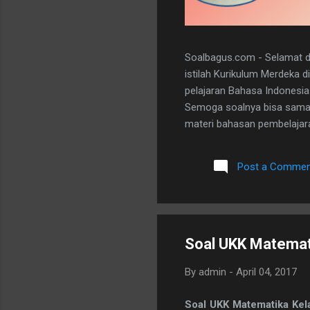
Soalbagus.com - Selamat da
istilah Kurikulum Merdeka 
pelajaran Bahasa Indonesia
Semoga soalnya bisa sama 
materi bahasan pembelajaran
dan 5 essay. Berikut adala
dibawah ini. I. PILIHAN GANDA
Post a Commen
A 20. D II.URAIAN 1. Judul B
mengungkapkan perasaan, b
Soal UKK Matemat
By
admin
-
April 04, 2017
Soal UKK Matematika Ke