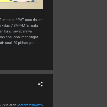
r Semester / PAT atau dalam
a/i kelas 7 SMP/MTs mata
kan kunci jawabannya.
kan soal-soal mengingat
ir soal, 20 pilihan ganda
nload saja pada tautan
C 15. A 16. C 17. B 18. B 19.
an logo penerbit 3. a.
a Pelajaran
Matematika/mtk