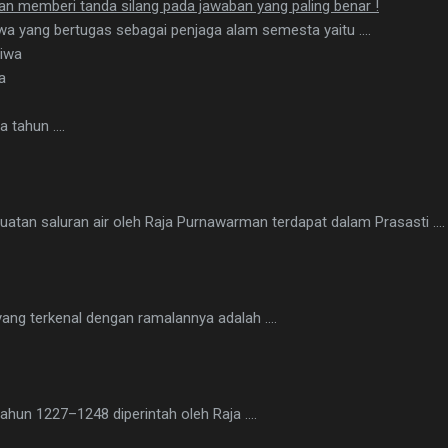
engan memberi tanda silang pada jawaban yang paling benar !
ewa yang bertugas sebagai penjaga alam semesta yaitu ….
yiwa
a
da tahun ….
uatan saluran air oleh Raja Purnawarman terdapat dalam Prasasti ….
i yang terkenal dengan ramalannya adalah ….
tahun 1227–1248 diperintah oleh Raja ….