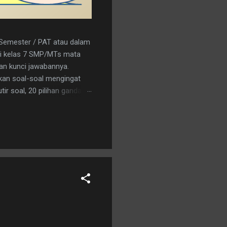
r Semester / PAT atau dalam
a/i kelas 7 SMP/MTs mata
kan kunci jawabannya.
kan soal-soal mengingat
ir soal, 20 pilihan ganda
nload saja pada tautan
C 15. A 16. C 17. B 18. B 19.
an logo penerbit 3. a.