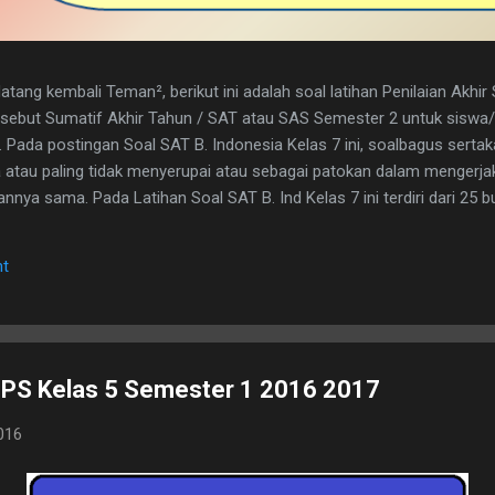
tang kembali Teman², berikut ini adalah soal latihan Penilaian Akhi
disebut Sumatif Akhir Tahun / SAT atau SAS Semester 2 untuk sisw
. Pada postingan Soal SAT B. Indonesia Kelas 7 ini, soalbagus serta
atau paling tidak menyerupai atau sebagai patokan dalam mengerja
nya sama. Pada Latihan Soal SAT B. Ind Kelas 7 ini terdiri dari 25 but
h kunci jawaban yg dimaksud, adapun naskah soalnya silahkan di dow
 1. D 2. A 3. C 4. B 5. B 6. B 7. C 8. A 9. D 10. C 11. B 12. D 13. A 14. 
t
erita, Teras Berita, dan Isi Berita 2. Judul buku, nama pembuat buku d
. menyampaikan i...
 IPS Kelas 5 Semester 1 2016 2017
016