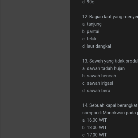
d. 90o
12. Bagian laut yang menye
a. tanjung
b. pantai
c. teluk
d. laut dangkal
13. Sawah yang tidak produk
a. sawah tadah hujan
b. sawah bencah
c. sawah irigasi
d. sawah bera
14. Sebuah kapal berangkat
sampai di Manokwari pada p
a. 16.00 WIT
b. 18.00 WIT
c. 17.00 WIT