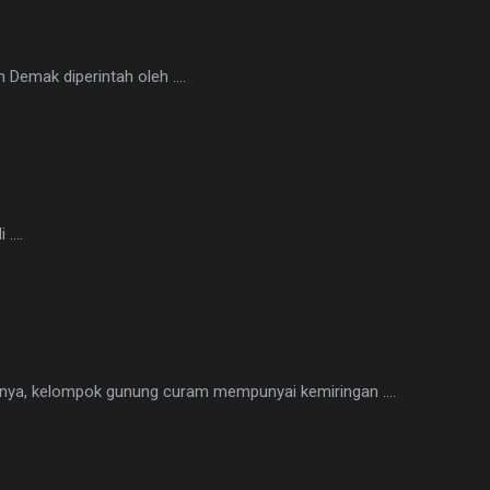
n Demak diperintah oleh ….
i ….
nnya, kelompok gunung curam mempunyai kemiringan ….