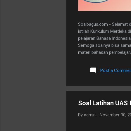
Soalbagus.com - Selamat da
istilah Kurikulum Merdeka 
pelajaran Bahasa Indonesia
Semoga soalnya bisa sama 
materi bahasan pembelajaran
dan 5 essay. Berikut adala
dibawah ini. I. PILIHAN GANDA
Post a Commen
A 20. D II.URAIAN 1. Judul B
mengungkapkan perasaan, b
Soal Latihan UAS
By
admin
-
November 30, 2