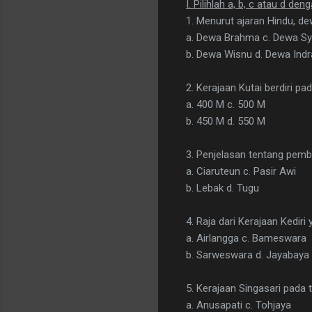
I. Pilihlah a, b, c atau d d
1. Menurut ajaran Hindu, d
a. Dewa Brahma c. Dewa S
b. Dewa Wisnu d. Dewa Indr
2. Kerajaan Kutai berdiri pa
a. 400 M c. 500 M
b. 450 M d. 550 M
3. Penjelasan tentang pemb
a. Ciaruteun c. Pasir Awi
b. Lebak d. Tugu
4. Raja dari Kerajaan Kedir
a. Airlangga c. Bameswara
b. Sarweswara d. Jayabaya
5. Kerajaan Singasari pada 
a. Anusapati c. Tohjaya