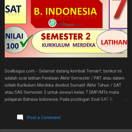
Soalbagus.com - Selamat datang kembali Teman², berikut ini
adalah soal latihan Penilaian Akhir Semester / PAT atau dalam
istilah Kurikulum Merdeka disebut Sumatif Akhir Tahun / SAT
atau SAS Semester 2 untuk siswa/i kelas 7 SMP/MTs mata
pelajaran Bahasa Indonesia. Pada postingan Soal SAT B.
Indonesia Kelas 7 ini, soalbagus sertakan kunci jawabannya.
Semoga soalnya bisa sama atau paling tidak menyerupai atau
Post a Comment
sebagai patokan dalam mengerjakan soal-soal mengingat
materi bahasan pembelajarannya sama. Pada Latihan Soal SAT