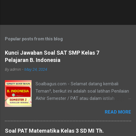
Popular posts from this blog
Kunci Jawaban Soal SAT SMP Kelas 7
Pelajaran B. Indonesia
By
admin
-
May 24, 2024
Soalbagus.com - Selamat datang kembali
Teman², berikut ini adalah soal latihan Penilaian
Akhir Semester / PAT atau dalam istilah
Kurikulum Merdeka disebut Sumatif Akhir Tahun
READ MORE
/ SAT atau SAS Semester 2 untuk siswa/i kelas
7 SMP/MTs mata pelajaran Bahasa Indonesia.
Pada postingan Soal SAT B. Indonesia Kelas 7
Soal PAT Matematika Kelas 3 SD MI Th.
ini, soalbagus sertakan kunci jawabannya.