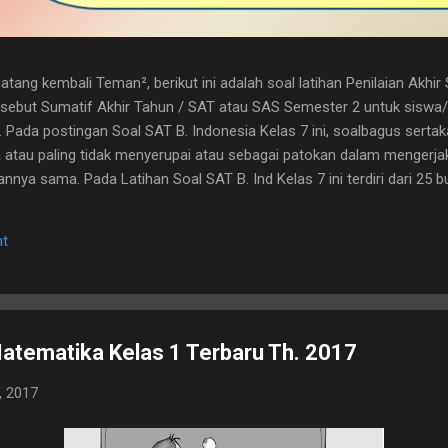
tang kembali Teman², berikut ini adalah soal latihan Penilaian Akhi
disebut Sumatif Akhir Tahun / SAT atau SAS Semester 2 untuk sisw
. Pada postingan Soal SAT B. Indonesia Kelas 7 ini, soalbagus serta
atau paling tidak menyerupai atau sebagai patokan dalam mengerja
nya sama. Pada Latihan Soal SAT B. Ind Kelas 7 ini terdiri dari 25 but
h kunci jawaban yg dimaksud, adapun naskah soalnya silahkan di dow
 1. D 2. A 3. C 4. B 5. B 6. B 7. C 8. A 9. D 10. C 11. B 12. D 13. A 14. 
t
erita, Teras Berita, dan Isi Berita 2. Judul buku, nama pembuat buku d
. menyampaikan i...
atematika Kelas 1 Terbaru Th. 2017
, 2017