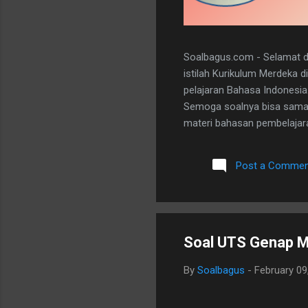
Soalbagus.com - Selamat da
istilah Kurikulum Merdeka 
pelajaran Bahasa Indonesia
Semoga soalnya bisa sama 
materi bahasan pembelajaran
dan 5 essay. Berikut adala
dibawah ini. I. PILIHAN GANDA
Post a Commen
A 20. D II.URAIAN 1. Judul B
mengungkapkan perasaan, b
Soal UTS Genap M
By
Soalbagus
-
February 09