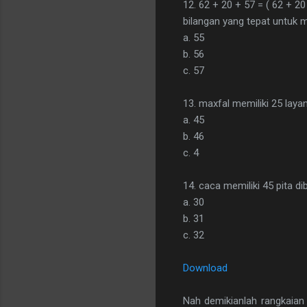
12. 62 + 20 + 57 = ( 62 + 20
bilangan yang tepat untuk me
a. 55
b. 56
c. 57
13. maxfal memiliki 25 lay
a. 45
b. 46
c. 4
14. caca memiliki 45 pita d
a. 30
b. 31
c. 32
Download
Nah demikianlah rangkaia