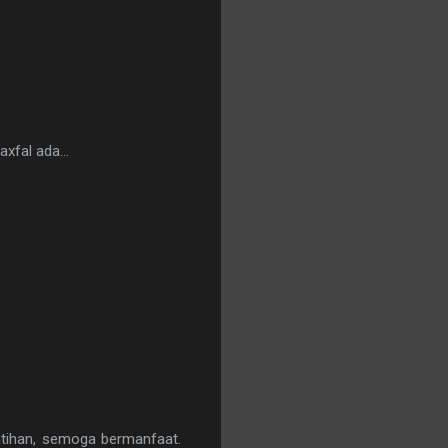
maxfal ada…
atihan, semoga bermanfaat.