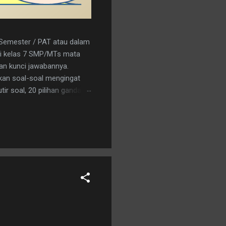
r Semester / PAT atau dalam
a/i kelas 7 SMP/MTs mata
kan kunci jawabannya.
kan soal-soal mengingat
ir soal, 20 pilihan ganda
nload saja pada tautan
C 15. A 16. C 17. B 18. B 19.
an logo penerbit 3. a.