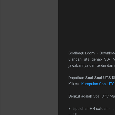
Soalbagus.com - Downloa
ulangan uts genap SD/ 
jawabannya dan terdiri dari 
Dapatkan
Soal Soal UTS K
Klik =>
Kumpulan Soal UTS 
Berikut adalah
Soal UTS Mat
8. 5 puluhan + 4 satuan = …
a. 45