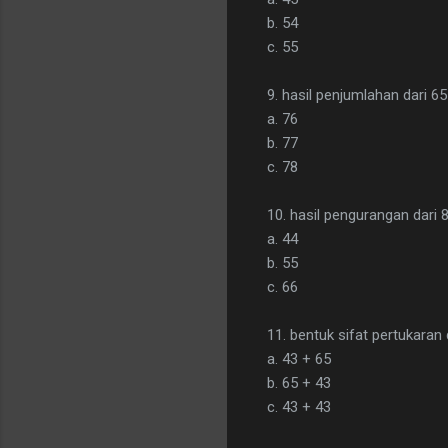
b. 54
c. 55
9. hasil penjumlahan dari 6
a. 76
b. 77
c. 78
10. hasil pengurangan dari 
a. 44
b. 55
c. 66
11. bentuk sifat pertukara
a. 43 + 65
b. 65 + 43
c. 43 + 43