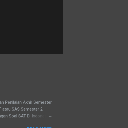
han Penilaian Akhir Semester
AT atau SAS Semester 2
ngan Soal SAT B. Indonesia
atau paling tidak