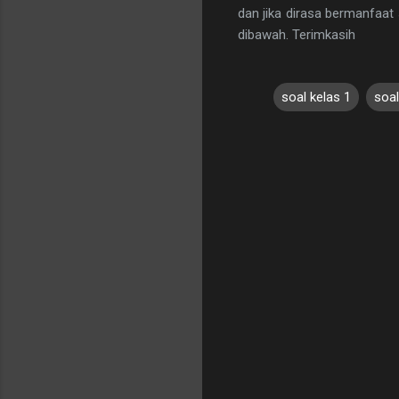
dan jika dirasa bermanfaat s
dibawah. Terimkasih
soal kelas 1
soal
C
o
m
m
e
n
t
s