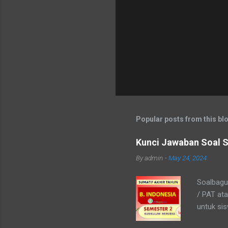
Popular posts from this bl
Kunci Jawaban Soal S
By
admin
-
May 24, 2024
Soalbagus
/ PAT at
untuk si
Kelas 7 i