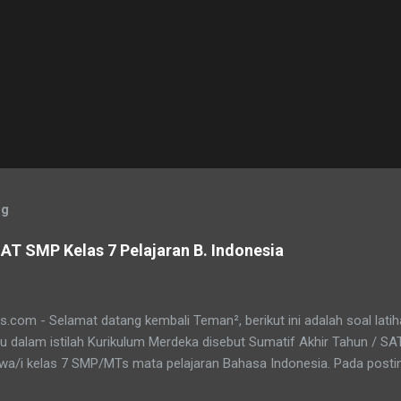
og
AT SMP Kelas 7 Pelajaran B. Indonesia
.com - Selamat datang kembali Teman², berikut ini adalah soal lati
au dalam istilah Kurikulum Merdeka disebut Sumatif Akhir Tahun / S
swa/i kelas 7 SMP/MTs mata pelajaran Bahasa Indonesia. Pada posti
ni, soalbagus sertakan kunci jawabannya. Semoga soalnya bisa sama 