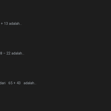
5 + 13 adalah…
88 – 22 adalah…
n dari 65 + 43 adalah…