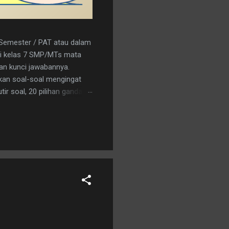
r Semester / PAT atau dalam
a/i kelas 7 SMP/MTs mata
kan kunci jawabannya.
kan soal-soal mengingat
ir soal, 20 pilihan ganda
nload saja pada tautan
C 15. A 16. C 17. B 18. B 19.
an logo penerbit 3. a.