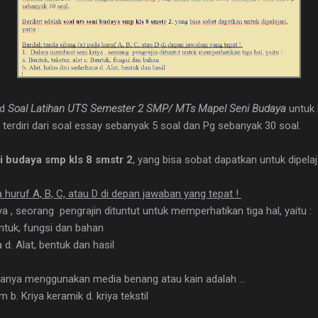
ad
Soal Latihan UTS Semester 2 SMP/ MTs Mapel Seni Budaya
untuk 
terdiri dari soal essay sebanyak 5 soal dan Pg sebanyak 30 soal.
ni budaya smp kls 8 smstr 2
, yang bisa sobat dapatkan untuk dipelajar
a huruf A, B, C, atau D di depan jawaban yang tepat !
 , seorang pengrajin dituntut untuk memperhatikan tiga hal, yaitu :
Bentuk, fungsi dan bahan
 d. Alat, bentuk dan hasil
amanya menggunakan media benang atau kain adalah …
m b. Kriya keramik d. kriya tekstil