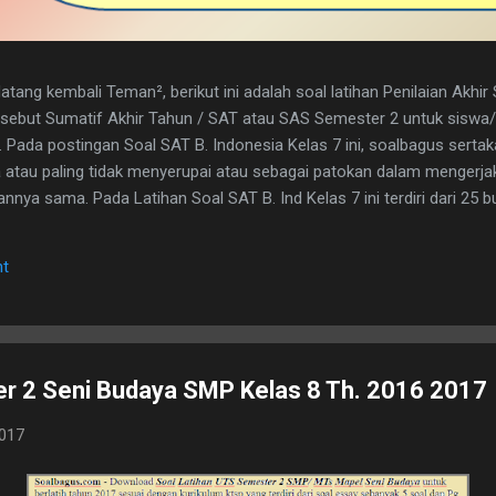
tang kembali Teman², berikut ini adalah soal latihan Penilaian Akhi
disebut Sumatif Akhir Tahun / SAT atau SAS Semester 2 untuk sisw
. Pada postingan Soal SAT B. Indonesia Kelas 7 ini, soalbagus serta
atau paling tidak menyerupai atau sebagai patokan dalam mengerja
nya sama. Pada Latihan Soal SAT B. Ind Kelas 7 ini terdiri dari 25 but
h kunci jawaban yg dimaksud, adapun naskah soalnya silahkan di dow
 1. D 2. A 3. C 4. B 5. B 6. B 7. C 8. A 9. D 10. C 11. B 12. D 13. A 14. 
t
erita, Teras Berita, dan Isi Berita 2. Judul buku, nama pembuat buku d
. menyampaikan i...
r 2 Seni Budaya SMP Kelas 8 Th. 2016 2017
2017