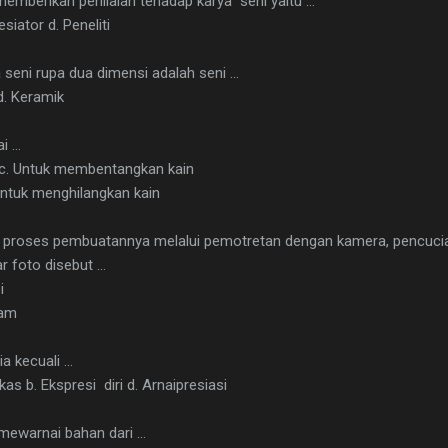
 memberikan penilaian tehadap karya seni yaitu …
esiator d. Peneliti
 seni rupa dua dimensi adalah seni …
 d. Keramik
ai …
 c. Untuk membentangkan kain
 Untuk menghilangkan kain
g proses pembuatannya melalui pemotretan dengan kamera, pencuci
r foto disebut …
i
lam
ia kecuali …
as b. Ekspresi diri d. Arnaipresiasi
 mewarnai bahan dari …