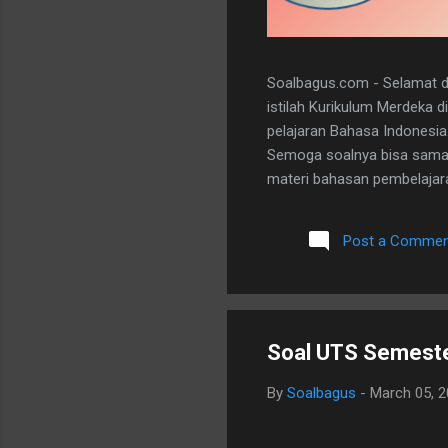
Soalbagus.com - Selamat da
istilah Kurikulum Merdeka 
pelajaran Bahasa Indonesia
Semoga soalnya bisa sama 
materi bahasan pembelajaran
dan 5 essay. Berikut adala
dibawah ini. I. PILIHAN GANDA
Post a Commen
A 20. D II.URAIAN 1. Judul B
mengungkapkan perasaan, b
Soal UTS Semeste
By
Soalbagus
-
March 05, 