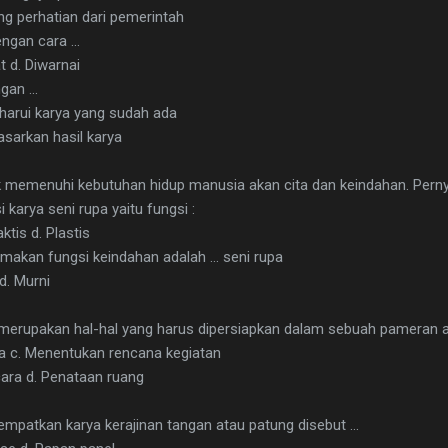
ng perhatian dari pemerintah
ngan cara ...
t d. Diwarnai
gan ...
aharui karya yang sudah ada
sarkan hasil karya
k memenuhi kebutuhan hidup manusia akan cita dan keindahan. Pern
i karya seni rupa yaitu fungsi :
ktis d. Plastis
makan fungsi keindahan adalah ... seni rupa
 d. Murni
 merupakan hal-hal yang harus dipersiapkan dalam sebuah pameran ad
a c. Menentukan rencana kegiatan
ara d. Penataan ruang
mpatkan karya kerajinan tangan atau patung disebut ...