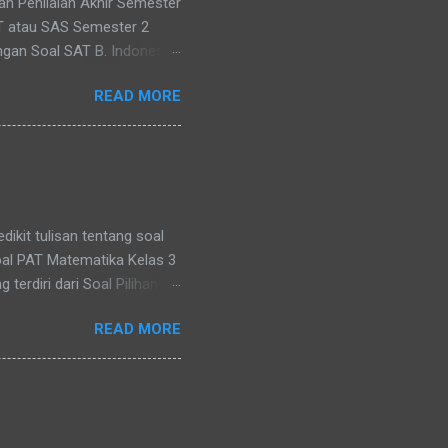
han Penilaian Akhir Semester
AT atau SAS Semester 2
ngan Soal SAT B. Indonesia
atau paling tidak
READ MORE
ateri bahasan
butir soal, 20 pilihan ganda
ya silahkan di download
8. A 9. D 10. C 11. B 12. D
rita, dan Isi Berita 2. Judul
. menyampaikan i...
ikit tulisan tentang soal
Soal PAT Matematika Kelas 3
 terdiri dari Soal Pilihan
oal Isian : 10 soal Essay : 5
READ MORE
ni adalah Kunci Jawabannya
, tinggal nonton saja
Berikut adalah kunci
-siku 2. a. Segitiga 3. d.
ul dan lancip 12. d. Persegi