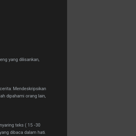
ng yang dilisankan,
erita: Mendeskripsikan
ah dipahami orang lain,
aring teks ( 15 -30
 yang dibaca dalam hati.