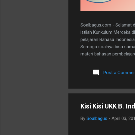
Soalbagus.com - Selamat da
istilah Kurikulum Merdeka 
pelajaran Bahasa Indonesia
Semoga soalnya bisa sama 
materi bahasan pembelajaran
dan 5 essay. Berikut adala
dibawah ini. I. PILIHAN GANDA
Post a Commen
A 20. D II.URAIAN 1. Judul B
mengungkapkan perasaan, b
Kisi Kisi UKK B. I
By
Soalbagus
-
April 03, 20