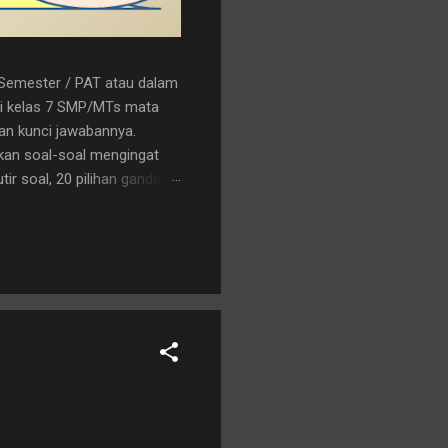
r Semester / PAT atau dalam
a/i kelas 7 SMP/MTs mata
kan kunci jawabannya.
kan soal-soal mengingat
ir soal, 20 pilihan ganda
nload saja pada tautan
C 15. A 16. C 17. B 18. B 19.
an logo penerbit 3. a.