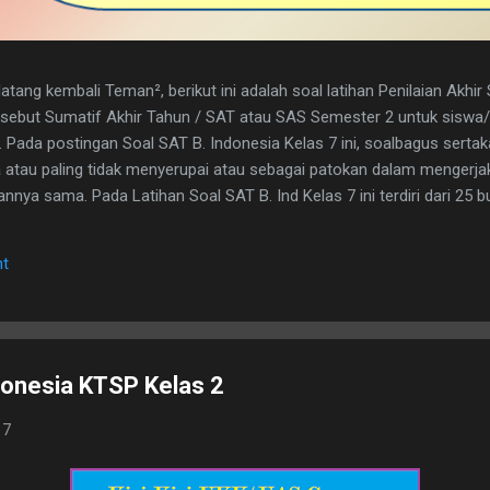
tang kembali Teman², berikut ini adalah soal latihan Penilaian Akhi
disebut Sumatif Akhir Tahun / SAT atau SAS Semester 2 untuk sisw
. Pada postingan Soal SAT B. Indonesia Kelas 7 ini, soalbagus serta
atau paling tidak menyerupai atau sebagai patokan dalam mengerja
nya sama. Pada Latihan Soal SAT B. Ind Kelas 7 ini terdiri dari 25 but
h kunci jawaban yg dimaksud, adapun naskah soalnya silahkan di dow
 1. D 2. A 3. C 4. B 5. B 6. B 7. C 8. A 9. D 10. C 11. B 12. D 13. A 14. 
t
erita, Teras Berita, dan Isi Berita 2. Judul buku, nama pembuat buku d
. menyampaikan i...
ndonesia KTSP Kelas 2
17