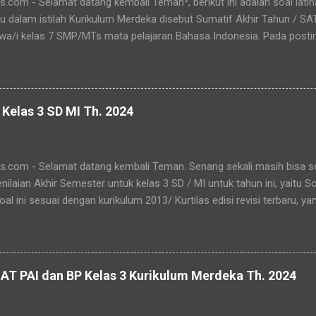
.com - Selamat datang kembali Teman², berikut ini adalah soal lati
au dalam istilah Kurikulum Merdeka disebut Sumatif Akhir Tahun / S
swa/i kelas 7 SMP/MTs mata pelajaran Bahasa Indonesia. Pada posti
ni, soalbagus sertakan kunci jawabannya. Semoga soalnya bisa sama 
ai atau sebagai patokan dalam mengerjakan soal-soal mengingat m
rannya sama. Pada Latihan Soal SAT B. Ind Kelas 7 ini terdiri dari 25 
say. Berikut adalah kunci jawaban yg dimaksud, adapun naskah soaln
Kelas 3 SD MI Th. 2024
 tautan dibawah ini. I. PILIHAN GANDA 1. D 2. A 3. C 4. B 5. B 6. B 7. C 
 C 15. A 16. C 17. B 18. B 19. A 20. D II.URAIAN 1. Judul Berita, Teras Be
ma pembuat buku dan logo penerbit 3. a. mengungkapkan perasaan, b
s.com - Selamat datang kembali Teman. Senang sekali masih bisa sed
enilaian Akhir Semester untuk kelas 3 SD / MI untuk tahun ini, yaitu 
oal ini sesuai dengan kurikulum 2013/ Kurtilas edisi revisi terbaru, yang
ian Singkat dan Essay. Berikut adalah rinciannya : Pilihan Ganda : 25 s
 total soal ada 35. Untuk kali ini yang akan ditulis di postingan kali i
pun naskah soalnya silahkan di download saja atau supaya tidak ribet
an soal ini di channel SOALBAGUS. Dan berikut adalah videonya: xxx 
AT PAI dan BP Kelas 3 Kurikulum Merdeka Th. 2024
oal pat matematika kelas 3 th. 2025, yaitu : A. Pilihan Ganda 1. b. Siku
 Lancip 5. b. 4 6. a. 2 7. b. 8. b. 2 9. c. Sama sisi 10. c. 3 11. b. Tump