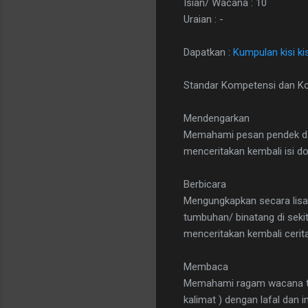
Isian/ Wacana : 10
Uraian : -
Dapatkan :
Kumpulan kisi ki
Standar Kompetensi dan K
Mendengarkan
Memahami pesan pendek dan
menceritakan kembali isi d
Berbicara
Mengungkapkan secara lisa
tumbuhan/ binatang di seki
menceritakan kembali cerita
Membaca
Memahami ragam wacana tu
kalimat ) dengan lafal dan 