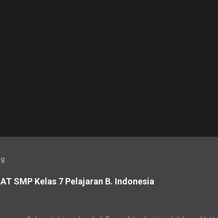
og
AT SMP Kelas 7 Pelajaran B. Indonesia