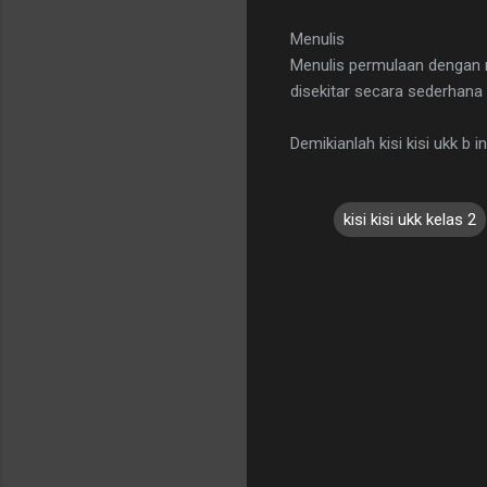
Menulis
Menulis permulaan dengan m
disekitar secara sederhana
Demikianlah kisi kisi ukk b 
kisi kisi ukk kelas 2
C
o
m
m
e
n
t