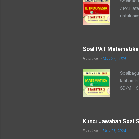
Soalbagus
/ PAT at
untuk si
Kelas 7 i
menyerup
pembelaja
dan 5 es
Soal PAT Matematika 
saja pada
By
admin
-
May 22, 2024
13. A 14.
buku, na
Soalbagu
latihan P
SD/MI . S
Ganda, Is
soal Jadi
saja, ada
pembahas
Kunci Jawaban Soal S
jawaban s
By
admin
-
May 21, 2024
Meja 4. a.