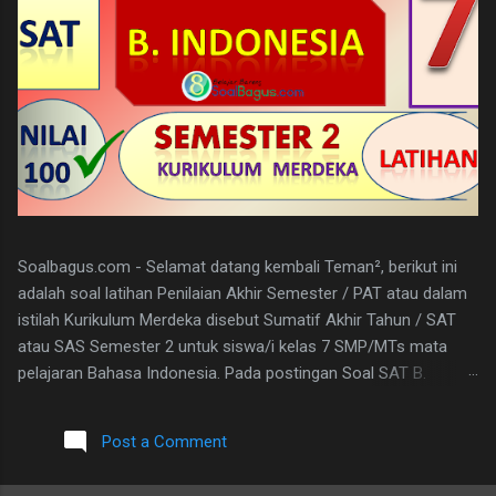
Soalbagus.com - Selamat datang kembali Teman², berikut ini
adalah soal latihan Penilaian Akhir Semester / PAT atau dalam
istilah Kurikulum Merdeka disebut Sumatif Akhir Tahun / SAT
atau SAS Semester 2 untuk siswa/i kelas 7 SMP/MTs mata
pelajaran Bahasa Indonesia. Pada postingan Soal SAT B.
Indonesia Kelas 7 ini, soalbagus sertakan kunci jawabannya.
Semoga soalnya bisa sama atau paling tidak menyerupai atau
Post a Comment
sebagai patokan dalam mengerjakan soal-soal mengingat
materi bahasan pembelajarannya sama. Pada Latihan Soal SAT