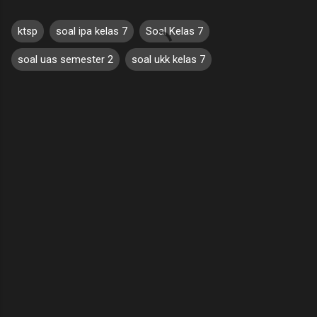
ktsp
soal ipa kelas 7
Soal Kelas 7
soal uas semester 2
soal ukk kelas 7
C
o
m
m
e
n
t
s