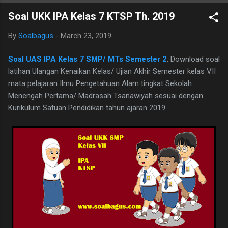
B. Ind Kelas 7 ini terdiri dari 25 butir soal, 20 pilihan ganda dan 5
Soal UKK IPA Kelas 7 KTSP Th. 2019
essay. Berikut adalah kunci jawaban yg dimaksud, adapun
naskah soalnya silahkan di download saja pada tautan dibawah
By
Soalbagus
-
March 23, 2019
ini. I. PILIHAN GANDA 1. D 2. A 3. C 4. B 5. B 6. B 7. C 8. A 9. D
10. C 11. B 12. D 13. A 14. C 15. A 16. C 17. B 18. B 19. A 20. D
Soal UAS IPA Kelas 7 SMP/ MTs Semester 2
. Download soal
II.URAIAN 1. Judul Berita, Teras Berita, dan Isi Berita 2. Judul
latihan Ulangan Kenaikan Kelas/ Ujian Akhir Semester kelas VII
buku, nama pembuat buku dan logo penerbit 3. a.
mata pelajaran Ilmu Pengetahuan Alam tingkat Sekolah
mengungkapkan perasaan, b. menyampaikan i...
Menengah Pertama/ Madrasah Tsanawiyah sesuai dengan
Kurikulum Satuan Pendidikan tahun ajaran 2019.