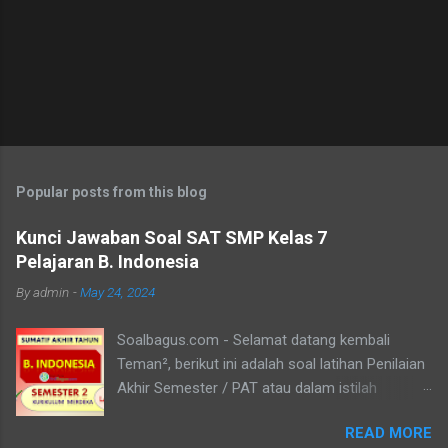
Popular posts from this blog
Kunci Jawaban Soal SAT SMP Kelas 7
Pelajaran B. Indonesia
By
admin
-
May 24, 2024
Soalbagus.com - Selamat datang kembali
Teman², berikut ini adalah soal latihan Penilaian
Akhir Semester / PAT atau dalam istilah
Kurikulum Merdeka disebut Sumatif Akhir Tahun
READ MORE
/ SAT atau SAS Semester 2 untuk siswa/i kelas