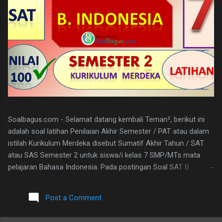
Soalbagus.com - Selamat datang kembali Teman², berikut ini
adalah soal latihan Penilaian Akhir Semester / PAT atau dalam
istilah Kurikulum Merdeka disebut Sumatif Akhir Tahun / SAT
atau SAS Semester 2 untuk siswa/i kelas 7 SMP/MTs mata
pelajaran Bahasa Indonesia. Pada postingan Soal SAT B.
Indonesia Kelas 7 ini, soalbagus sertakan kunci jawabannya.
Semoga soalnya bisa sama atau paling tidak menyerupai atau
Post a Comment
sebagai patokan dalam mengerjakan soal-soal mengingat
materi bahasan pembelajarannya sama. Pada Latihan Soal SAT