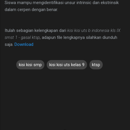
Siswa mampu mengidentifikasi unsur intrinsic dan ekstrinsik
dalam cerpen dengan benar.
Itulah sebagian kelengkapan dari
kisi kisi uts b indonesia kls IX
smst 1 - gasal ktsp
, adapun file lengkapnya silahkan diunduh
saja.
Download
kisi kisi smp
kisi kisi uts kelas 9
ktsp
C
o
m
m
e
n
t