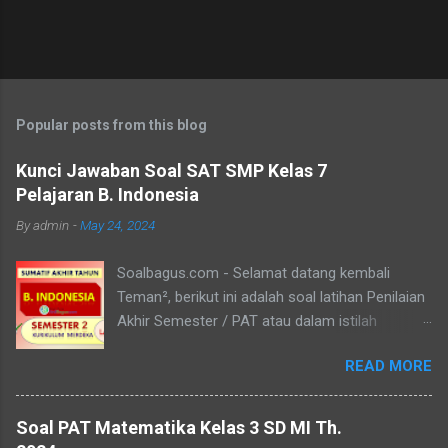
P
o
s
t
Popular posts from this blog
a
C
Kunci Jawaban Soal SAT SMP Kelas 7
o
Pelajaran B. Indonesia
m
m
By
admin
-
May 24, 2024
e
n
t
Soalbagus.com - Selamat datang kembali
Teman², berikut ini adalah soal latihan Penilaian
Akhir Semester / PAT atau dalam istilah
Kurikulum Merdeka disebut Sumatif Akhir Tahun
READ MORE
/ SAT atau SAS Semester 2 untuk siswa/i kelas
7 SMP/MTs mata pelajaran Bahasa Indonesia.
Pada postingan Soal SAT B. Indonesia Kelas 7
Soal PAT Matematika Kelas 3 SD MI Th.
ini, soalbagus sertakan kunci jawabannya.