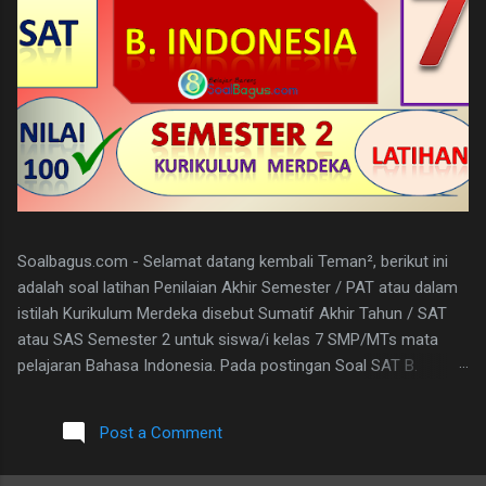
Soalbagus.com - Selamat datang kembali Teman², berikut ini
adalah soal latihan Penilaian Akhir Semester / PAT atau dalam
istilah Kurikulum Merdeka disebut Sumatif Akhir Tahun / SAT
atau SAS Semester 2 untuk siswa/i kelas 7 SMP/MTs mata
pelajaran Bahasa Indonesia. Pada postingan Soal SAT B.
Indonesia Kelas 7 ini, soalbagus sertakan kunci jawabannya.
Semoga soalnya bisa sama atau paling tidak menyerupai atau
Post a Comment
sebagai patokan dalam mengerjakan soal-soal mengingat
materi bahasan pembelajarannya sama. Pada Latihan Soal SAT