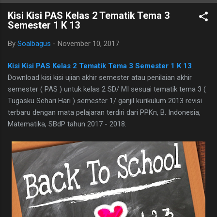
B. Ind Kelas 7 ini terdiri dari 25 butir soal, 20 pilihan ganda dan 5
Kisi Kisi PAS Kelas 2 Tematik Tema 3
essay. Berikut adalah kunci jawaban yg dimaksud, adapun
Semester 1 K 13
naskah soalnya silahkan di download saja pada tautan dibawah
ini. I. PILIHAN GANDA 1. D 2. A 3. C 4. B 5. B 6. B 7. C 8. A 9. D
By
Soalbagus
-
November 10, 2017
10. C 11. B 12. D 13. A 14. C 15. A 16. C 17. B 18. B 19. A 20. D
II.URAIAN 1. Judul Berita, Teras Berita, dan Isi Berita 2. Judul
Kisi Kisi PAS Kelas 2 Tematik Tema 3 Semester 1 K 13
.
buku, nama pembuat buku dan logo penerbit 3. a.
Download kisi kisi ujian akhir semester atau penilaian akhir
mengungkapkan perasaan, b. menyampaikan i...
semester ( PAS ) untuk kelas 2 SD/ MI sesuai tematik tema 3 (
Tugasku Sehari Hari ) semester 1/ ganjil kurikulum 2013 revisi
terbaru dengan mata pelajaran terdiri dari PPKn, B. Indonesia,
Matematika, SBdP tahun 2017 - 2018.