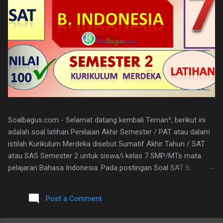
Soalbagus.com - Selamat datang kembali Teman², berikut ini
adalah soal latihan Penilaian Akhir Semester / PAT atau dalam
istilah Kurikulum Merdeka disebut Sumatif Akhir Tahun / SAT
atau SAS Semester 2 untuk siswa/i kelas 7 SMP/MTs mata
pelajaran Bahasa Indonesia. Pada postingan Soal SAT B.
Indonesia Kelas 7 ini, soalbagus sertakan kunci jawabannya.
Semoga soalnya bisa sama atau paling tidak menyerupai atau
Post a Comment
sebagai patokan dalam mengerjakan soal-soal mengingat
materi bahasan pembelajarannya sama. Pada Latihan Soal SAT