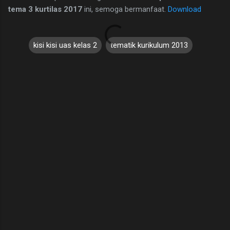
tema 3 kurtilas 2017
ini, semoga bermanfaat.
Download
kisi kisi uas kelas 2
tematik kurikulum 2013
C
o
m
m
e
n
t
s