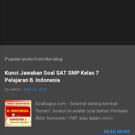
Popular posts from this blog
Kunci Jawaban Soal SAT SMP Kelas 7
Pelajaran B. Indonesia
By
admin
-
May 24, 2024
Soalbagus.com - Selamat datang kembali
Teman², berikut ini adalah soal latihan Penilaian
Akhir Semester / PAT atau dalam istilah
Kurikulum Merdeka disebut Sumatif Akhir Tahun
READ MORE
/ SAT atau SAS Semester 2 untuk siswa/i kelas