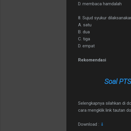
D. membaca hamdalah
8. Sujud syukur dilaksanakan
A. satu
B. dua
C. tiga
D. empat
Rekomendasi
Soal PTS
Selengkapnya silahkan di do
cara mengklik link tautan d
Download :
⇓