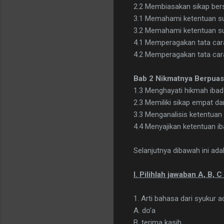
2.2 Membiasakan sikap ber
3.1 Memahami ketentuan su
3.2 Memahami ketentuan su
4.1 Memperagakan tata car
4.2 Memperagakan tata cara
Bab 2 Nikmatnya Berpuasa,
1.3 Menghayati hikmah iba
2.3 Memiliki sikap empat d
3.3 Menganalisis ketentuan
4.4 Menyajikan ketentuan i
Selanjutnya dibawah ini ad
I. Pilihlah jawaban A, B, 
1. Arti bahasa dari syukur ad
A. do’a
B. terima kasih