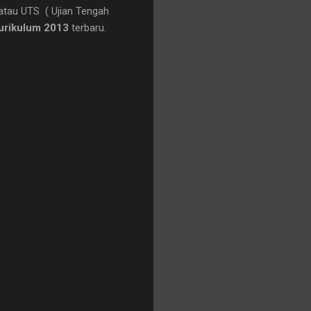
) atau UTS ( Ujian Tengah
urikulum 2013
terbaru.