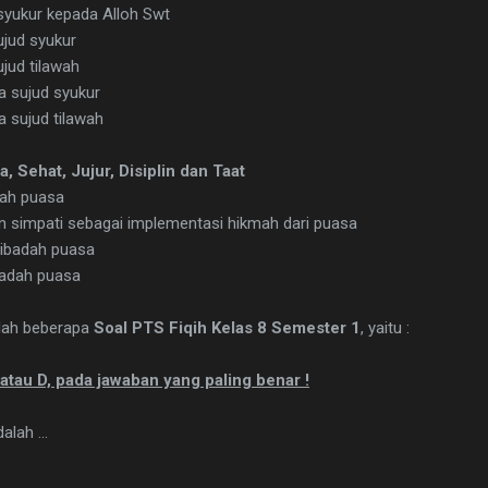
syukur kepada Alloh Swt
jud syukur
jud tilawah
a sujud syukur
 sujud tilawah
 Sehat, Jujur, Disiplin dan Taat
dah puasa
an simpati sebagai implementasi hikmah dari puasa
 ibadah puasa
badah puasa
alah beberapa
Soal PTS Fiqih Kelas 8 Semester 1
, yaitu :
C atau D, pada jawaban yang paling benar !
alah ...