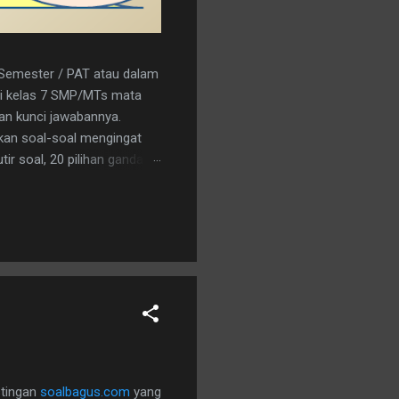
r Semester / PAT atau dalam
a/i kelas 7 SMP/MTs mata
kan kunci jawabannya.
kan soal-soal mengingat
ir soal, 20 pilihan ganda
nload saja pada tautan
C 15. A 16. C 17. B 18. B 19.
an logo penerbit 3. a.
stingan
soalbagus.com
yang