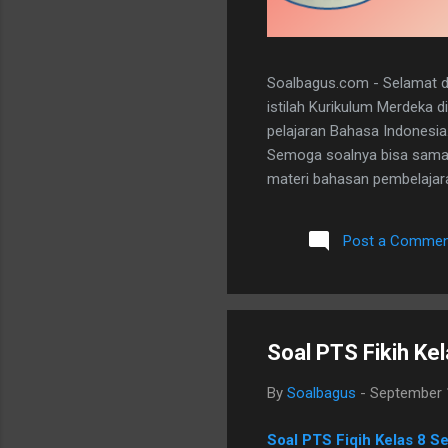
Soalbagus.com - Selamat da
istilah Kurikulum Merdeka 
pelajaran Bahasa Indonesia
Semoga soalnya bisa sama 
materi bahasan pembelajaran
dan 5 essay. Berikut adala
dibawah ini. I. PILIHAN GANDA
Post a Commen
A 20. D II.URAIAN 1. Judul B
mengungkapkan perasaan, b
Soal PTS Fikih Ke
By
Soalbagus
-
September 
Soal PTS Fiqih Kelas 8 