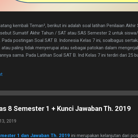
tang kembali Teman², berikut ini adalah soal latihan Penilaian Akhi
disebut Sumatif Akhir Tahun / SAT atau SAS Semester 2 untuk sisw
. Pada postingan Soal SAT B. Indonesia Kelas 7 ini, soalbagus serta
atau paling tidak menyerupai atau sebagai patokan dalam mengerja
nya sama. Pada Latihan Soal SAT B. Ind Kelas 7 ini terdiri dari 25 but
h kunci jawaban yg dimaksud, adapun naskah soalnya silahkan di dow
 1. D 2. A 3. C 4. B 5. B 6. B 7. C 8. A 9. D 10. C 11. B 12. D 13. A 14. 
t
erita, Teras Berita, dan Isi Berita 2. Judul buku, nama pembuat buku d
. menyampaikan i...
las 8 Semester 1 + Kunci Jawaban Th. 2019
13, 2019
Semester 1 dan Jawaban Th. 2019
ini merupakan kelanjutan dari po