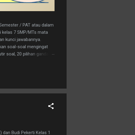
r Semester / PAT atau dalam
a/i kelas 7 SMP/MTs mata
kan kunci jawabannya.
kan soal-soal mengingat
ir soal, 20 pilihan ganda
nload saja pada tautan
C 15. A 16. C 17. B 18. B 19.
an logo penerbit 3. a.
) dan Budi Pekerti Kelas 1