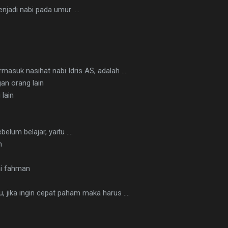
njadi nabi pada umur ....
rmasuk nasihat nabi Idris AS, adalah ....
an orang lain
 lain
elum belajar, yaitu ....
n
ni fahman
, jika ingin cepat paham maka harus ....