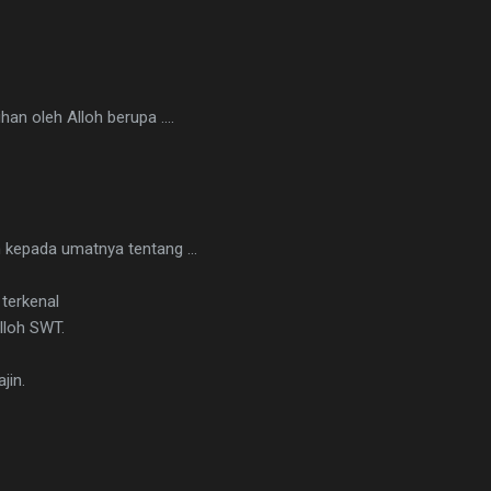
ihan oleh Alloh berupa ....
n kepada umatnya tentang ...
 terkenal
lloh SWT.
ajin.