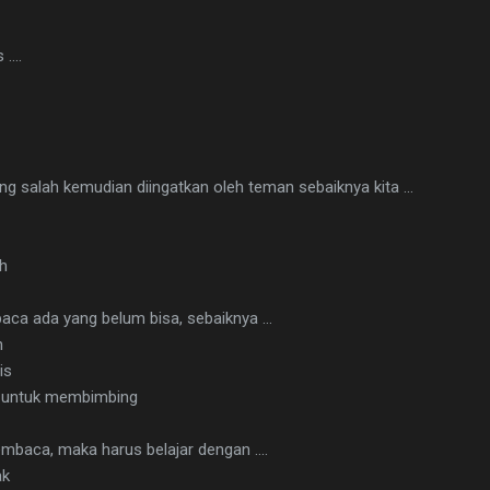
....
ang salah kemudian diingatkan oleh teman sebaiknya kita ...
h
baca ada yang belum bisa, sebaiknya ...
h
is
in untuk membimbing
embaca, maka harus belajar dengan ....
ak