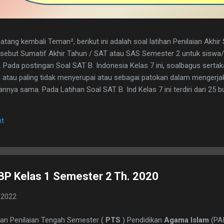
tang kembali Teman², berikut ini adalah soal latihan Penilaian Akhi
disebut Sumatif Akhir Tahun / SAT atau SAS Semester 2 untuk sisw
. Pada postingan Soal SAT B. Indonesia Kelas 7 ini, soalbagus serta
atau paling tidak menyerupai atau sebagai patokan dalam mengerja
nya sama. Pada Latihan Soal SAT B. Ind Kelas 7 ini terdiri dari 25 but
h kunci jawaban yg dimaksud, adapun naskah soalnya silahkan di dow
 1. D 2. A 3. C 4. B 5. B 6. B 7. C 8. A 9. D 10. C 11. B 12. D 13. A 14. 
t
erita, Teras Berita, dan Isi Berita 2. Judul buku, nama pembuat buku d
. menyampaikan i...
BP Kelas 1 Semester 2 Th. 2020
 2022
han Penilaian Tengah Semester (
PTS
) Pendidikan
Agama Islam
(PAI