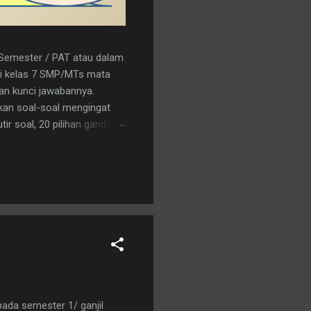
r Semester / PAT atau dalam
a/i kelas 7 SMP/MTs mata
kan kunci jawabannya.
kan soal-soal mengingat
ir soal, 20 pilihan ganda
nload saja pada tautan
C 15. A 16. C 17. B 18. B 19.
an logo penerbit 3. a.
pada semester 1/ ganjil