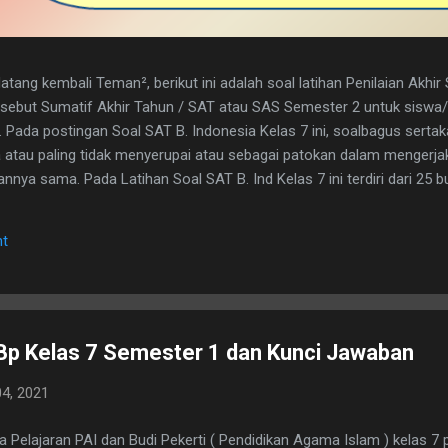
tang kembali Teman², berikut ini adalah soal latihan Penilaian Akhi
disebut Sumatif Akhir Tahun / SAT atau SAS Semester 2 untuk sisw
. Pada postingan Soal SAT B. Indonesia Kelas 7 ini, soalbagus serta
atau paling tidak menyerupai atau sebagai patokan dalam mengerja
nya sama. Pada Latihan Soal SAT B. Ind Kelas 7 ini terdiri dari 25 but
h kunci jawaban yg dimaksud, adapun naskah soalnya silahkan di dow
 1. D 2. A 3. C 4. B 5. B 6. B 7. C 8. A 9. D 10. C 11. B 12. D 13. A 14. 
t
erita, Teras Berita, dan Isi Berita 2. Judul buku, nama pembuat buku d
. menyampaikan i...
Bp Kelas 7 Semester 1 dan Kunci Jawaban
4, 2021
 Pelajaran PAI dan Budi Pekerti ( Pendidikan Agama Islam ) kelas 7 