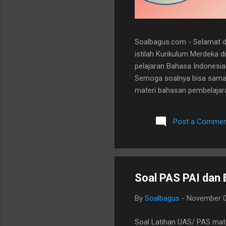
Soalbagus.com - Selamat da
istilah Kurikulum Merdeka 
pelajaran Bahasa Indonesia
Semoga soalnya bisa sama 
materi bahasan pembelajaran
dan 5 essay. Berikut adala
dibawah ini. I. PILIHAN GANDA
Post a Commen
A 20. D II.URAIAN 1. Judul B
mengungkapkan perasaan, b
Soal PAS PAI dan 
By
Soalbagus
-
November 0
Soal Latihan UAS/ PAS mata