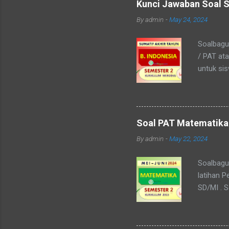
Kunci Jawaban Soal S
By
admin
-
May 24, 2024
Soalbagus
/ PAT at
untuk si
Kelas 7 i
menyerup
pembelaja
dan 5 es
Soal PAT Matematika 
saja pada
By
admin
-
May 22, 2024
13. A 14.
buku, na
Soalbagu
latihan P
SD/MI . S
Ganda, Is
soal Jadi
saja, ada