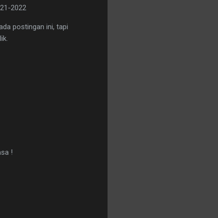
021-2022
da postingan ini, tapi
ik.
sa !