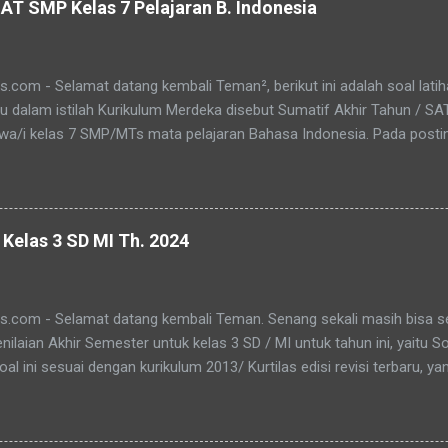
AT SMP Kelas 7 Pelajaran B. Indonesia
.com - Selamat datang kembali Teman², berikut ini adalah soal lati
au dalam istilah Kurikulum Merdeka disebut Sumatif Akhir Tahun / S
swa/i kelas 7 SMP/MTs mata pelajaran Bahasa Indonesia. Pada posti
ni, soalbagus sertakan kunci jawabannya. Semoga soalnya bisa sama 
ai atau sebagai patokan dalam mengerjakan soal-soal mengingat m
rannya sama. Pada Latihan Soal SAT B. Ind Kelas 7 ini terdiri dari 25 
say. Berikut adalah kunci jawaban yg dimaksud, adapun naskah soaln
Kelas 3 SD MI Th. 2024
 tautan dibawah ini. I. PILIHAN GANDA 1. D 2. A 3. C 4. B 5. B 6. B 7. C 
 C 15. A 16. C 17. B 18. B 19. A 20. D II.URAIAN 1. Judul Berita, Teras Be
ma pembuat buku dan logo penerbit 3. a. mengungkapkan perasaan, b
s.com - Selamat datang kembali Teman. Senang sekali masih bisa sed
enilaian Akhir Semester untuk kelas 3 SD / MI untuk tahun ini, yaitu 
oal ini sesuai dengan kurikulum 2013/ Kurtilas edisi revisi terbaru, yang
ian Singkat dan Essay. Berikut adalah rinciannya : Pilihan Ganda : 25 s
 total soal ada 35. Untuk kali ini yang akan ditulis di postingan kali i
pun naskah soalnya silahkan di download saja atau supaya tidak ribet