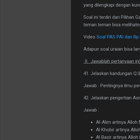
yang dilengkapi dengan kun
Soal ini terdiri dari Pilih
teman teman bisa melihatnya
Video
Soal PAS PAI dan Bp
Adapun soal uraian bisa lang
II. Jawablah pertanyaan ini
41. Jelaskan kandungan Q.S.
Jawab : Pentingnya ilmu p
42. Jelaskan pengertian Asm
Jawab :
Al-Alim artinya Allo
Al Khobir artinya Allo
Al Basir artinya Allo