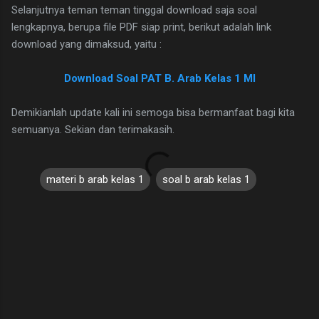
Selanjutnya teman teman tinggal download saja soal
lengkapnya, berupa file PDF siap print, berikut adalah link
download yang dimaksud, yaitu :
Download Soal PAT B. Arab Kelas 1 MI
Demikianlah update kali ini semoga bisa bermanfaat bagi kita
semuanya. Sekian dan terimakasih.
materi b arab kelas 1
soal b arab kelas 1
C
o
m
m
e
n