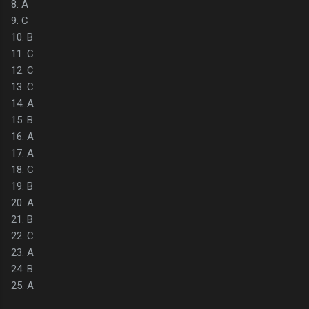
8. A
9. C
10. B
11. C
12. C
13. C
14. A
15. B
16. A
17. A
18. C
19. B
20. A
21. B
22. C
23. A
24. B
25. A