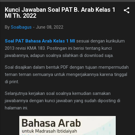
B. Ind Kelas 7 ini terdiri dari 25 butir soal, 20 pilihan ganda dan 5
Kunci Jawaban Soal PAT B. Arab Kelas 1
essay. Berikut adalah kunci jawaban yg dimaksud, adapun
MI Th. 2022
naskah soalnya silahkan di download saja pada tautan dibawah
ini. I. PILIHAN GANDA 1. D 2. A 3. C 4. B 5. B 6. B 7. C 8. A 9. D
By
Soalbagus
-
June 08, 2022
10. C 11. B 12. D 13. A 14. C 15. A 16. C 17. B 18. B 19. A 20. D
II.URAIAN 1. Judul Berita, Teras Berita, dan Isi Berita 2. Judul
Soal PAT Bahasa Arab Kelas 1 MI
sesuai dengan kurikulum
buku, nama pembuat buku dan logo penerbit 3. a.
2013 revisi KMA 183. Postingan ini berisi tentang kunci
mengungkapkan perasaan, b. menyampaikan i...
jawabannya, adapun soalnya silahkan di download saja.
Soal disajikan dalam bentuk PDF dengan tujuan mempermudah
teman teman semuanya untuk mengerjakannya karena tinggal
di print.
Selanjutnya kerjakan soal soalnya kemudian samakan
jawabannya dengan kunci jawaban yang sudah diposting di
halaman ini.