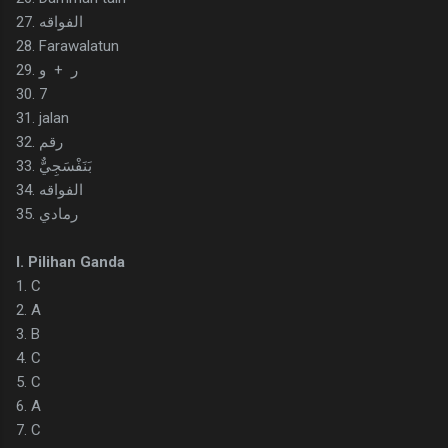
27. الفواقه
28. Farawalatun
29. ر + و
30. 7
31. jalan
32. رقم
33. بَنَفْسَجِيٌّ
34. الفواقه
35. رمادي
I. Pilihan Ganda
1. C
2. A
3. B
4. C
5. C
6. A
7. C