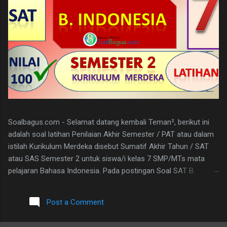
Soalbagus.com - Selamat datang kembali Teman², berikut ini
adalah soal latihan Penilaian Akhir Semester / PAT atau dalam
istilah Kurikulum Merdeka disebut Sumatif Akhir Tahun / SAT
atau SAS Semester 2 untuk siswa/i kelas 7 SMP/MTs mata
pelajaran Bahasa Indonesia. Pada postingan Soal SAT B.
Indonesia Kelas 7 ini, soalbagus sertakan kunci jawabannya.
Semoga soalnya bisa sama atau paling tidak menyerupai atau
Post a Comment
sebagai patokan dalam mengerjakan soal-soal mengingat
materi bahasan pembelajarannya sama. Pada Latihan Soal SAT