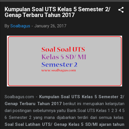
B. Ind Kelas 7 ini terdiri dari 25 butir soal, 20 pilihan ganda dan 5
Kumpulan Soal UTS Kelas 5 Semester 2/
essay. Berikut adalah kunci jawaban yg dimaksud, adapun
Genap Terbaru Tahun 2017
naskah soalnya silahkan di download saja pada tautan dibawah
ini. I. PILIHAN GANDA 1. D 2. A 3. C 4. B 5. B 6. B 7. C 8. A 9. D
By
Soalbagus
-
January 26, 2017
10. C 11. B 12. D 13. A 14. C 15. A 16. C 17. B 18. B 19. A 20. D
II.URAIAN 1. Judul Berita, Teras Berita, dan Isi Berita 2. Judul
buku, nama pembuat buku dan logo penerbit 3. a.
mengungkapkan perasaan, b. menyampaikan i...
Soalbagus.com -
Kumpulan Soal UTS Kelas 5 Semester 2/
Genap Terbaru Tahun 2017
berikut ini merupakan kelanjutan
dari postingan sebelumnya yaitu Bank Soal UTS Kelas 1 2 3 4 5
6 Semester 2 yang mana dijabarkan terdiri dari semua kelas.
Soal Soal Latihan UTS/ Genap Kelas 5 SD/MI ajaran tahun