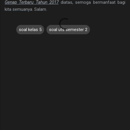
Genap Terbaru Tahun 2017
diatas, semoga bermanfaat bagi
kita semuanya. Salam.
soal kelas 5
soal uts semester 2
C
o
m
m
e
n
t
s