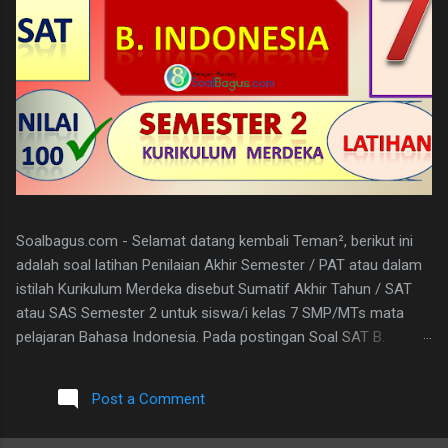
Soalbagus.com - Selamat datang kembali Teman², berikut ini
adalah soal latihan Penilaian Akhir Semester / PAT atau dalam
istilah Kurikulum Merdeka disebut Sumatif Akhir Tahun / SAT
atau SAS Semester 2 untuk siswa/i kelas 7 SMP/MTs mata
pelajaran Bahasa Indonesia. Pada postingan Soal SAT B.
Indonesia Kelas 7 ini, soalbagus sertakan kunci jawabannya.
Semoga soalnya bisa sama atau paling tidak menyerupai atau
Post a Comment
sebagai patokan dalam mengerjakan soal-soal mengingat
materi bahasan pembelajarannya sama. Pada Latihan Soal SAT