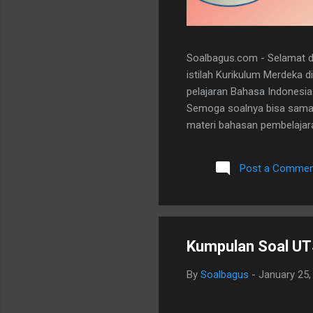
Soalbagus.com - Selamat da
istilah Kurikulum Merdeka 
pelajaran Bahasa Indonesia
Semoga soalnya bisa sama 
materi bahasan pembelajaran
dan 5 essay. Berikut adala
dibawah ini. I. PILIHAN GANDA
Post a Commen
A 20. D II.URAIAN 1. Judul B
mengungkapkan perasaan, b
Kumpulan Soal UT
By
Soalbagus
-
January 25,