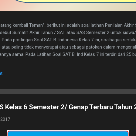
tang kembali Teman², berikut ini adalah soal latihan Penilaian Akhi
disebut Sumatif Akhir Tahun / SAT atau SAS Semester 2 untuk sisw
. Pada postingan Soal SAT B. Indonesia Kelas 7 ini, soalbagus serta
atau paling tidak menyerupai atau sebagai patokan dalam mengerja
nya sama. Pada Latihan Soal SAT B. Ind Kelas 7 ini terdiri dari 25 but
h kunci jawaban yg dimaksud, adapun naskah soalnya silahkan di dow
 1. D 2. A 3. C 4. B 5. B 6. B 7. C 8. A 9. D 10. C 11. B 12. D 13. A 14. 
t
erita, Teras Berita, dan Isi Berita 2. Judul buku, nama pembuat buku d
. menyampaikan i...
S Kelas 6 Semester 2/ Genap Terbaru Tahun
 2017