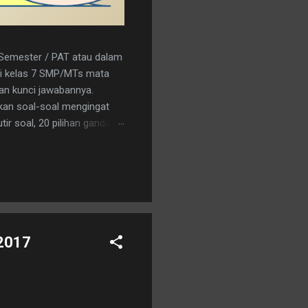
r Semester / PAT atau dalam
a/i kelas 7 SMP/MTs mata
kan kunci jawabannya.
kan soal-soal mengingat
ir soal, 20 pilihan ganda
nload saja pada tautan
C 15. A 16. C 17. B 18. B 19.
an logo penerbit 3. a.
 2017