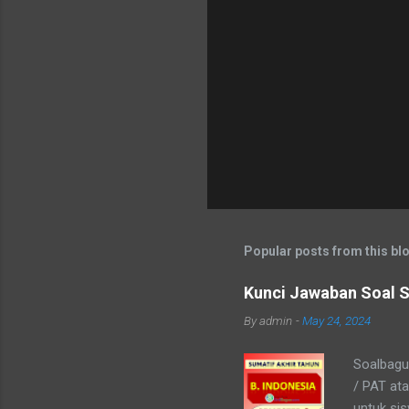
Popular posts from this bl
Kunci Jawaban Soal S
By
admin
-
May 24, 2024
Soalbagus
/ PAT at
untuk si