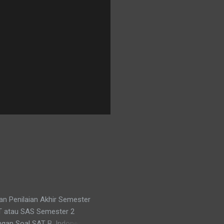
han Penilaian Akhir Semester
AT atau SAS Semester 2
ngan Soal SAT B. Indonesia