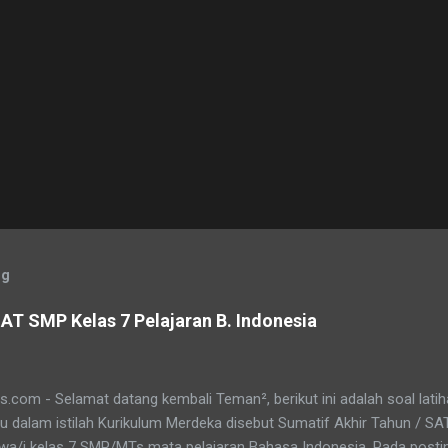
og
AT SMP Kelas 7 Pelajaran B. Indonesia
.com - Selamat datang kembali Teman², berikut ini adalah soal lati
au dalam istilah Kurikulum Merdeka disebut Sumatif Akhir Tahun / S
swa/i kelas 7 SMP/MTs mata pelajaran Bahasa Indonesia. Pada posti