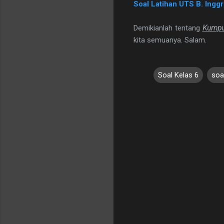
Soal Latihan UTS B. Ingg
Demikianlah tentang
Kumpu
kita semuanya. Salam.
Soal Kelas 6
soa
C
o
m
m
e
n
t
s